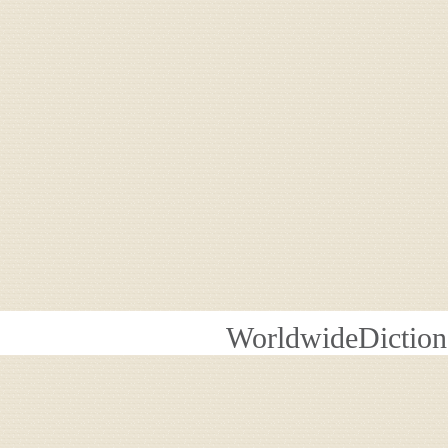
WorldwideDiction