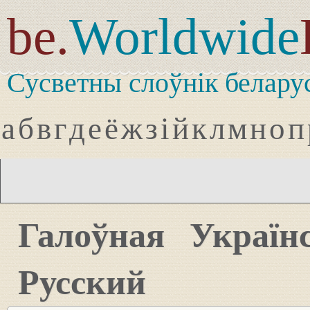
be.
Worldwide
Сусветны слоўнік белару
а
б
в
г
д
е
ё
ж
з
і
й
к
л
м
н
о
п
Галоўная
Україн
Русский