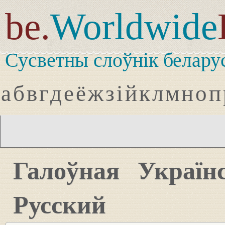
be.
Worldwide
Сусветны слоўнік белару
а
б
в
г
д
е
ё
ж
з
і
й
к
л
м
н
о
п
Галоўная
Україн
Русский