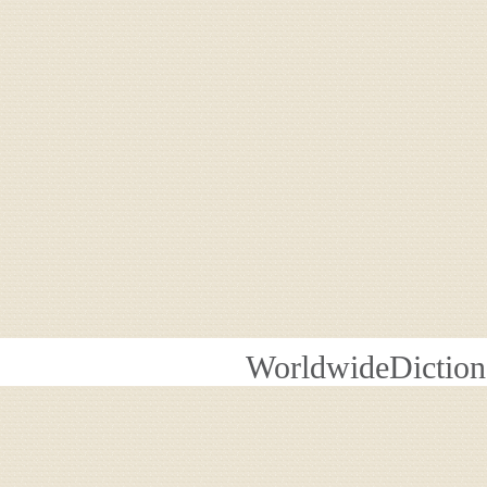
WorldwideDiction