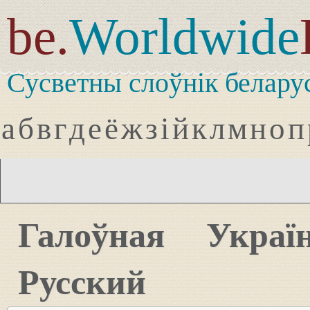
be.
Worldwide
Сусветны слоўнік белару
а
б
в
г
д
е
ё
ж
з
і
й
к
л
м
н
о
п
Галоўная
Украї
Русский