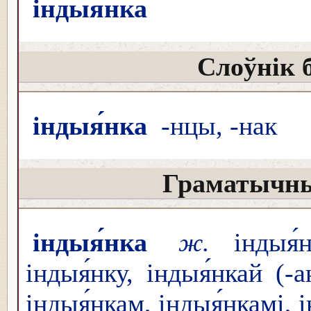
індыя́нка
Слоўнік 
індыя́нка
-нцы, -нак
Граматычны
індыя́нка
ж.
індыя́н
індыя́нку, індыя́нкай (-
індыя́нкам, індыя́нкамі, 