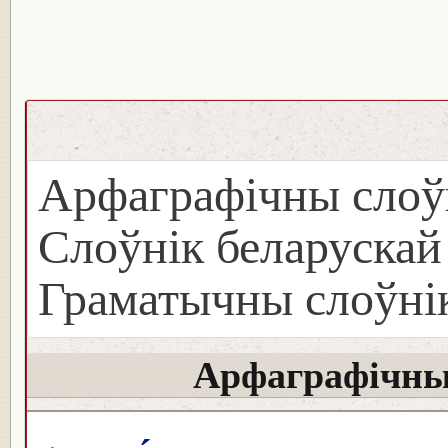
Арфаграфічны слоў
Слоўнік беларуска
Граматычны слоўнік
Арфаграфічны