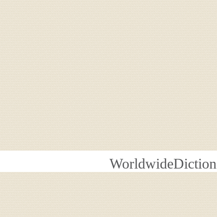
WorldwideDiction