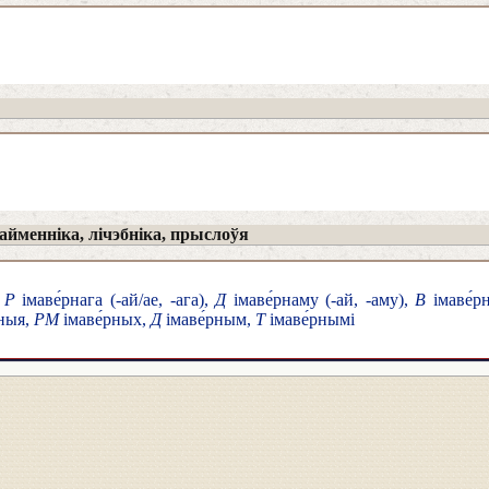
йменніка, лічэбніка, прыслоўя
,
Р
імаве́рнага (-ай/ае, -ага),
Д
імаве́рнаму (-ай, -аму),
В
імаве́р
рныя,
РМ
імаве́рных,
Д
імаве́рным,
Т
імаве́рнымі