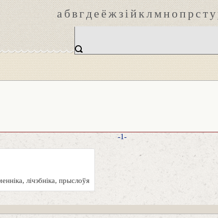
а
б
в
г
д
е
ё
ж
з
і
й
к
л
м
н
о
п
р
с
т
у
-1-
енніка, лічэбніка, прыслоўя