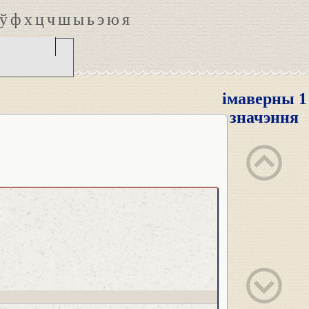
ў
ф
х
ц
ч
ш
ы
ь
э
ю
я
імаверны 1
значэння