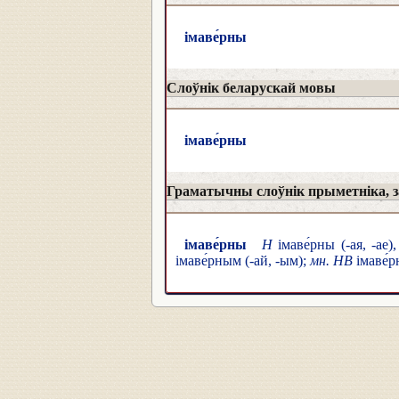
імаве́рны
Слоўнік беларускай мовы
імаве́рны
Граматычны слоўнік прыметніка, за
імаве́рны
Н
імаве́рны (-ая, -ае)
імаве́рным (-ай, -ым);
мн. НВ
імаве́