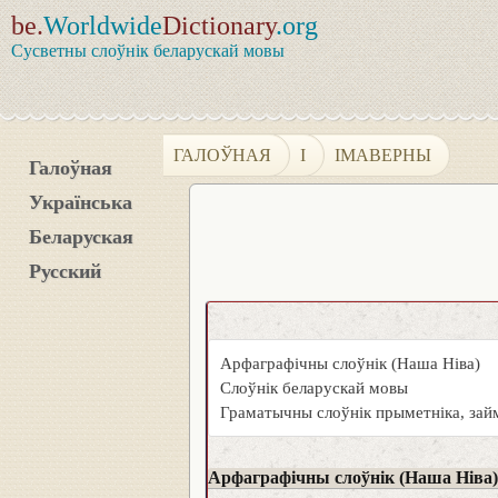
be.
Worldwide
Dictionary
.org
Сусветны слоўнік беларускай мовы
ГАЛОЎНАЯ
І
ІМАВЕРНЫ
Галоўная
Українська
Беларуская
Русский
Арфаграфічны слоўнік (Наша Ніва)
Слоўнік беларускай мовы
Граматычны слоўнік прыметніка, займ
Арфаграфічны слоўнік (Наша Ніва)