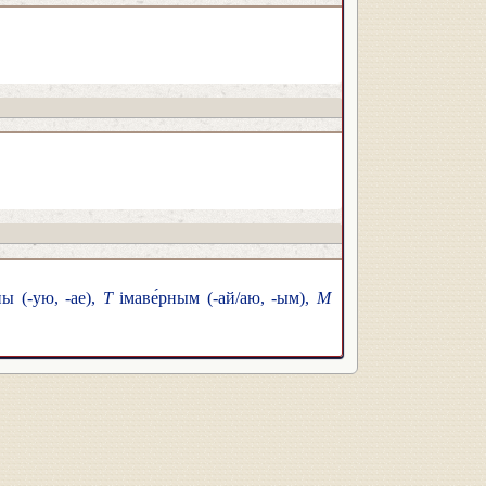
ны (-ую, -ае),
Т
імаве́рным (-ай/аю, -ым),
М