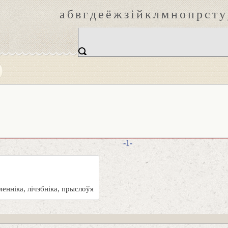
а
б
в
г
д
е
ё
ж
з
і
й
к
л
м
н
о
п
р
с
т
у
-1-
енніка, лічэбніка, прыслоўя