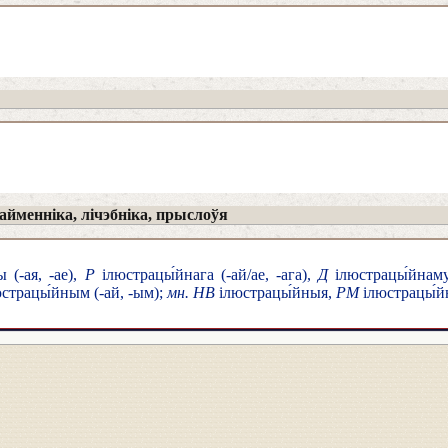
йменніка, лічэбніка, прыслоўя
 (-ая, -ае),
Р
ілюстрацы́йнага (-ай/ае, -ага),
Д
ілюстрацы́йнаму
страцы́йным (-ай, -ым);
мн. НВ
ілюстрацы́йныя,
РМ
ілюстрацы́