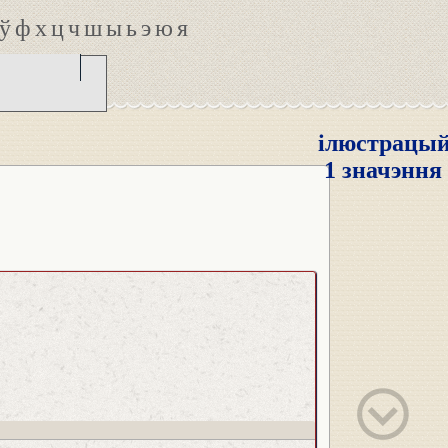
ў
ф
х
ц
ч
ш
ы
ь
э
ю
я
ілюстрацы
1 значэння