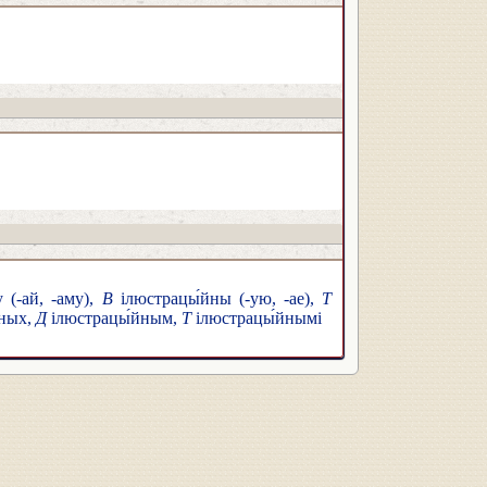
 (-ай, -аму),
В
ілюстрацы́йны (-ую, -ае),
Т
йных,
Д
ілюстрацы́йным,
Т
ілюстрацы́йнымі