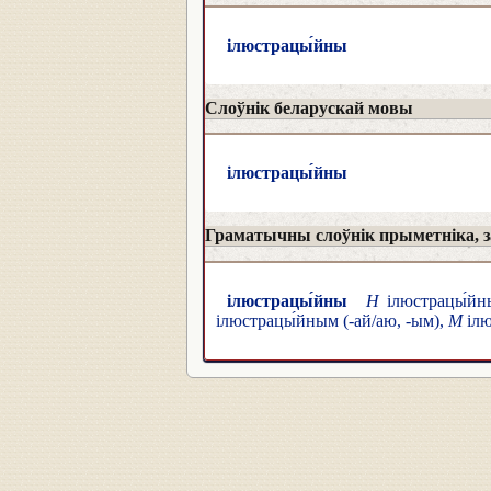
ілюстрацы́йны
Слоўнік беларускай мовы
ілюстрацы́йны
Граматычны слоўнік прыметніка, за
ілюстрацы́йны
Н
ілюстрацы́йны
ілюстрацы́йным (-ай/аю, -ым),
М
ілю