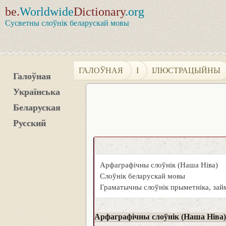
be.
Worldwide
Dictionary
.org
Сусветны слоўнік беларускай мовы
ГАЛОЎНАЯ
І
ІЛЮСТРАЦЫЙНЫ
Галоўная
Українська
Беларуская
Русский
Арфаграфічны слоўнік (Наша Ніва)
Слоўнік беларускай мовы
Граматычны слоўнік прыметніка, займ
Арфаграфічны слоўнік (Наша Ніва)