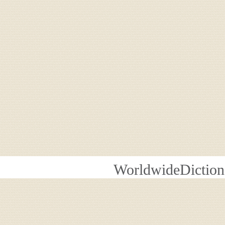
WorldwideDiction