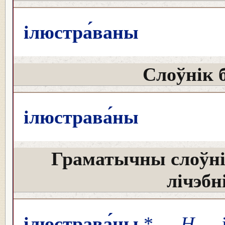
ілюстра́ваны
Слоўнік 
ілюстрава́ны
Граматычны слоўні
лічэбн
ілюстрава́ны
*
Н
іл