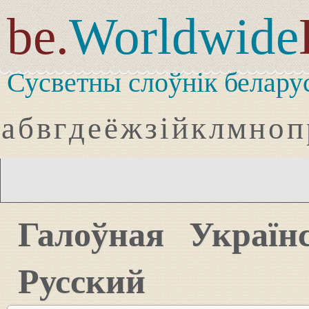
be.
Worldwide
Сусветны слоўнік белару
а
б
в
г
д
е
ё
ж
з
і
й
к
л
м
н
о
п
Галоўная
Україн
Русский