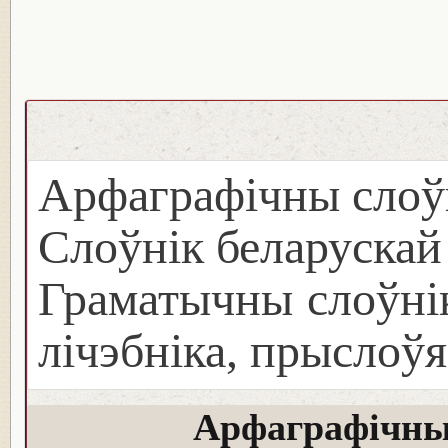
Арфаграфічны слоў
Слоўнік беларуска
Граматычны слоўнік
лічэбніка, прыслоўя
Арфаграфічны