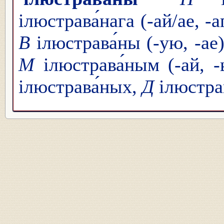
ілюстрава́нага (-ай/ае, -а
В
ілюстрава́ны (-ую, -ае
М
ілюстрава́ным (-ай, 
ілюстрава́ных,
Д
ілюстра