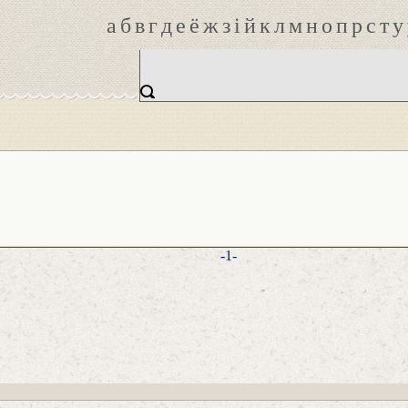
а
б
в
г
д
е
ё
ж
з
і
й
к
л
м
н
о
п
р
с
т
у
-1-