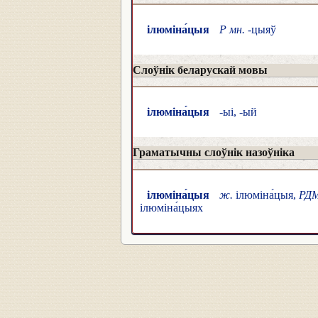
ілюміна́цыя
Р мн.
-цыяў
Слоўнік беларускай мовы
ілюміна́цыя
-ыі, -ый
Граматычны слоўнік назоўніка
ілюміна́цыя
ж.
ілюміна́цыя,
РД
ілюміна́цыях