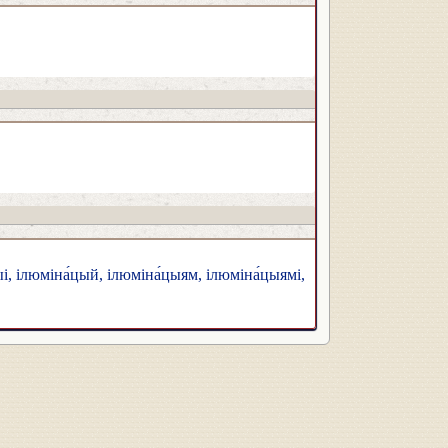
і, ілюміна́цый, ілюміна́цыям, ілюміна́цыямі,