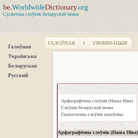
be.
Worldwide
Dictionary
.org
Сусветны слоўнік беларускай мовы
ГАЛОЎНАЯ
І
ІЛЮМІНАЦЫЯ
Галоўная
Українська
Беларуская
Русский
Арфаграфічны слоўнік (Наша Ніва)
Слоўнік беларускай мовы
Граматычны слоўнік назоўніка
Арфаграфічны слоўнік (Наша Ніва)