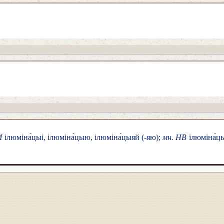
М
ілюміна́цыі, ілюміна́цыю, ілюміна́цыяй (-яю);
мн. НВ
ілюміна́цы