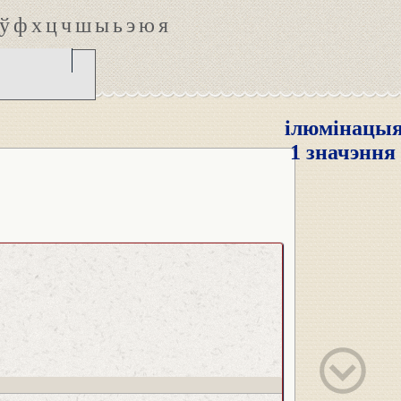
ў
ф
х
ц
ч
ш
ы
ь
э
ю
я
ілюмінацы
1 значэння