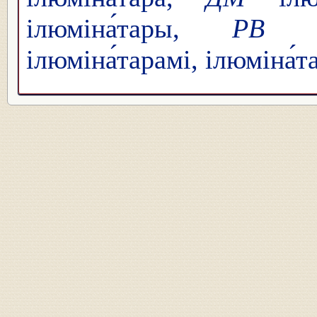
ілюміна́тары,
РВ
ілю
ілюміна́тарамі, ілюміна́т