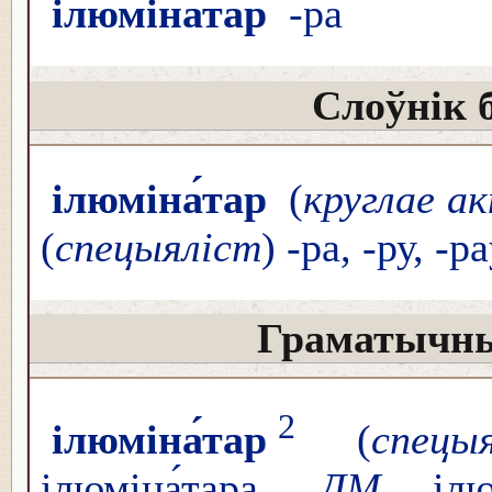
ілюміна́тар
-ра
Слоўнік 
ілюміна́тар
(
круглае ак
(
спецыяліст
) -ра, -ру, -р
Граматычны
2
ілюміна́тар
(
спецы
ілюміна́тара,
ДМ
ілюм