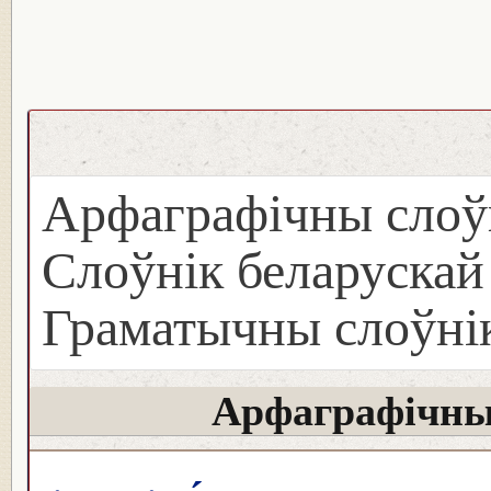
Арфаграфічны слоў
Слоўнік беларуска
Граматычны слоўнік
Арфаграфічны