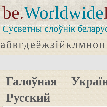
be.
Worldwide
Сусветны слоўнік белару
а
б
в
г
д
е
ё
ж
з
і
й
к
л
м
н
о
п
Галоўная
Украї
Русский