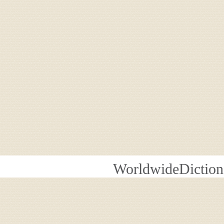
WorldwideDiction