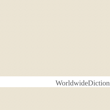
WorldwideDiction