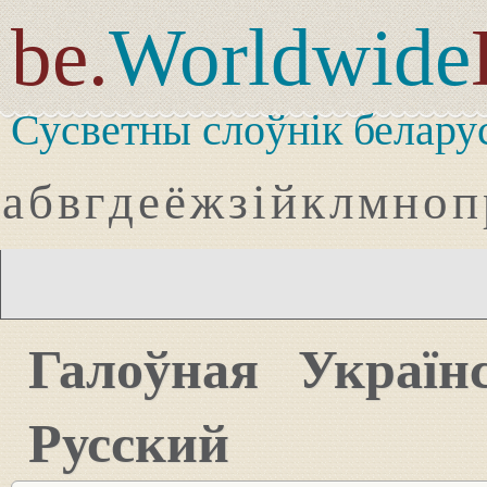
be.
Worldwide
Сусветны слоўнік белару
а
б
в
г
д
е
ё
ж
з
і
й
к
л
м
н
о
п
Галоўная
Україн
Русский