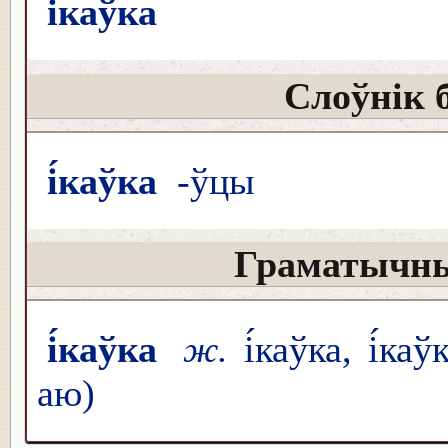
і́каўка
Слоўнік 
і́каўка
-ўцы
Граматычны
і́каўка
ж.
і́каўка, і́каў
аю)