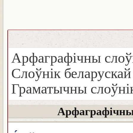
Арфаграфічны слоў
Слоўнік беларуска
Граматычны слоўнік
Арфаграфічны