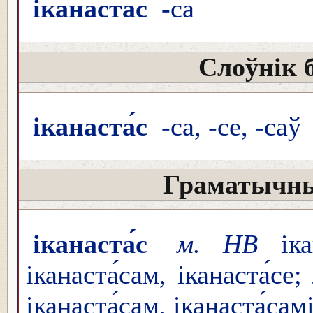
іканаста́с
-са
Слоўнік 
іканаста́с
-са, -се, -саў
Граматычны
іканаста́с
м. НВ
ікан
іканаста́сам, іканаста́се;
іканаста́сам, іканаста́самі