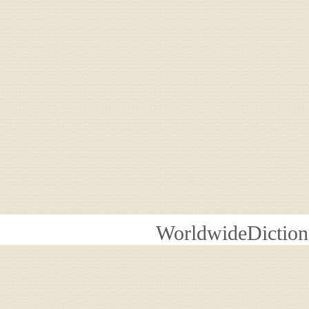
WorldwideDiction