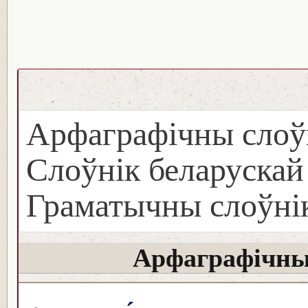
Арфаграфічны слоў
Слоўнік беларуска
Граматычны слоўнік
Арфаграфічны