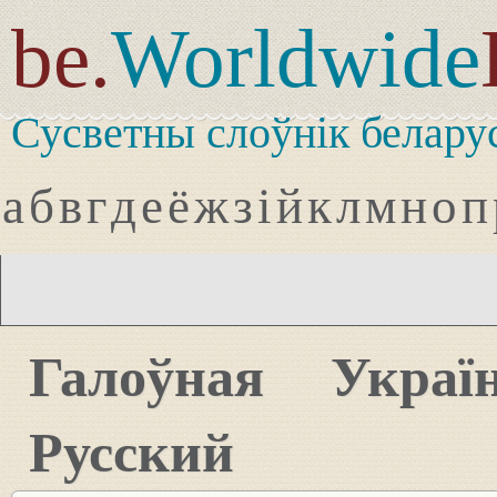
be.
Worldwide
Сусветны слоўнік белару
а
б
в
г
д
е
ё
ж
з
і
й
к
л
м
н
о
п
Галоўная
Украї
Русский