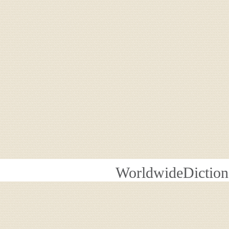
WorldwideDiction