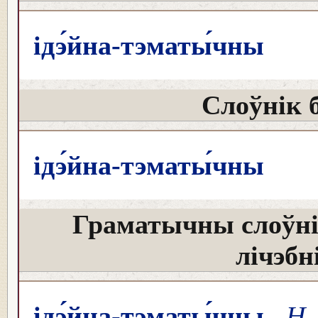
ідэ́йна-тэматы́чны
Слоўнік 
ідэ́йна-тэматы́чны
Граматычны слоўні
лічэбн
ідэ́йна-тэматы́чны
Н
і