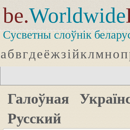
be.
Worldwide
Сусветны слоўнік белару
а
б
в
г
д
е
ё
ж
з
і
й
к
л
м
н
о
п
Галоўная
Україн
Русский