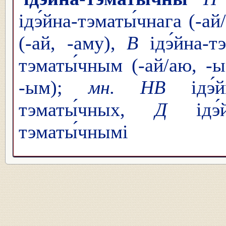
ідэ́йна-тэматы́чнага (-ай/
(-ай, -аму),
В
ідэ́йна-т
тэматы́чным (-ай/аю, -
-ым);
мн. НВ
ідэ́й
тэматы́чных,
Д
ідэ́й
тэматы́чнымі