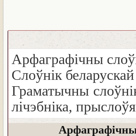
Арфаграфічны слоў
Слоўнік беларуска
Граматычны слоўнік
лічэбніка, прыслоўя
Арфаграфічны