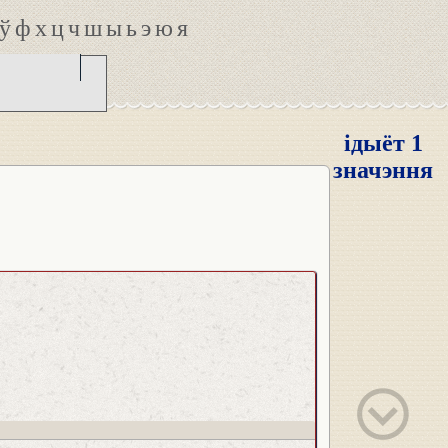
ў
ф
х
ц
ч
ш
ы
ь
э
ю
я
ідыёт 1
значэння