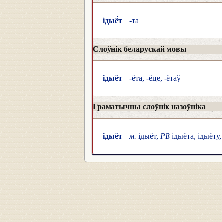
ідыё́т
-та
Слоўнік беларускай мовы
ідыёт
-ёта, -ёце, -ётаў
Граматычны слоўнік назоўніка
ідыёт
м.
ідыёт,
РВ
ідыёта, ідыёту,