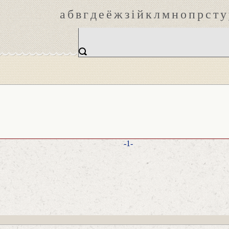
а
б
в
г
д
е
ё
ж
з
і
й
к
л
м
н
о
п
р
с
т
у
-1-