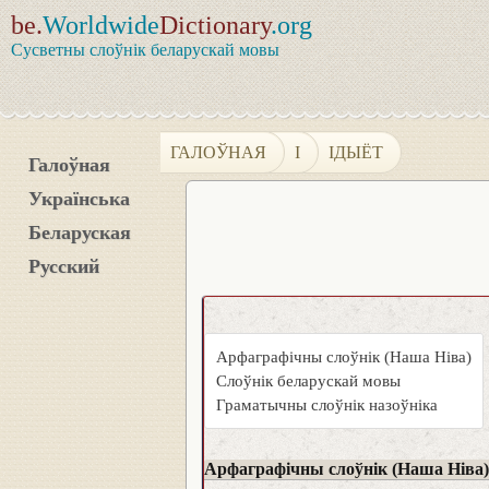
be.
Worldwide
Dictionary
.org
Сусветны слоўнік беларускай мовы
ГАЛОЎНАЯ
І
ІДЫЁТ
Галоўная
Українська
Беларуская
Русский
Арфаграфічны слоўнік (Наша Ніва)
Слоўнік беларускай мовы
Граматычны слоўнік назоўніка
Арфаграфічны слоўнік (Наша Ніва)