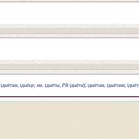
 ідыётам, ідыёце;
мн.
ідыёты,
РВ
ідыётаў, ідыётам, ідыётамі, ідыё