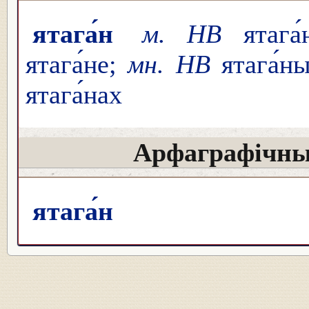
ятага́н
м. НВ
ятага́н
ятага́не;
мн. НВ
ятага́ны,
ятага́нах
Арфаграфічны
ятага́н