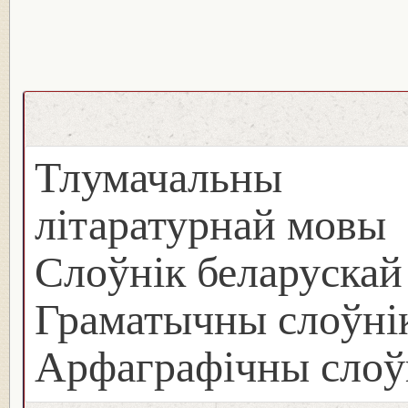
Тлумачальны с
літаратурнай мовы
Слоўнік беларуска
Граматычны слоўнік
Арфаграфічны слоў