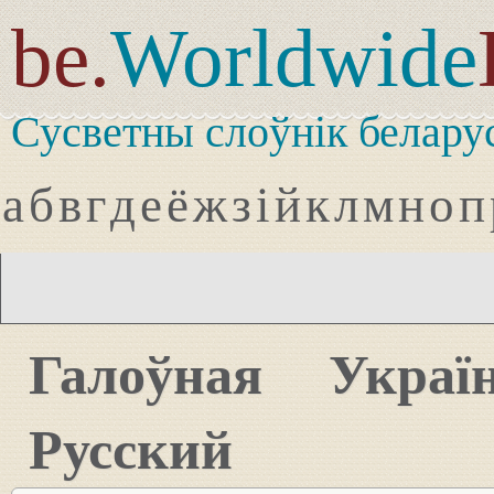
be.
Worldwide
Сусветны слоўнік белару
а
б
в
г
д
е
ё
ж
з
і
й
к
л
м
н
о
п
Галоўная
Украї
Русский