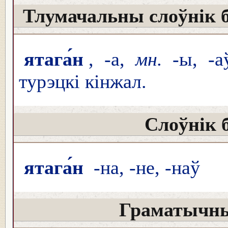
Тлумачальны слоўнік 
ятага́н
, -а,
мн.
-ы, -а
турэцкі кінжал.
Слоўнік 
ятага́н
-на, -не, -наў
Граматычны