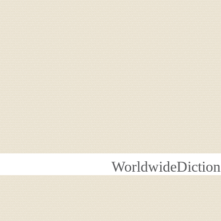
WorldwideDiction