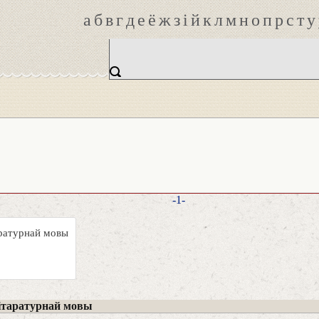
а
б
в
г
д
е
ё
ж
з
і
й
к
л
м
н
о
п
р
с
т
у
-1-
аратурнай мовы
ітаратурнай мовы