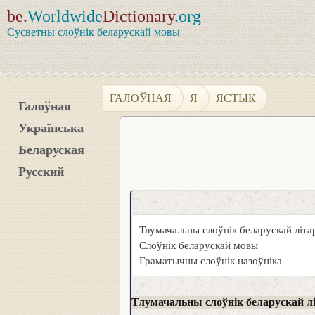
be.
Worldwide
Dictionary
.org
Сусветны слоўнік беларускай мовы
ГАЛОЎНАЯ
Я
ЯСТЫК
Галоўная
Українська
Беларуская
Русский
Тлумачальны слоўнік беларускай літ
Слоўнік беларускай мовы
Граматычны слоўнік назоўніка
Тлумачальны слоўнік беларускай л