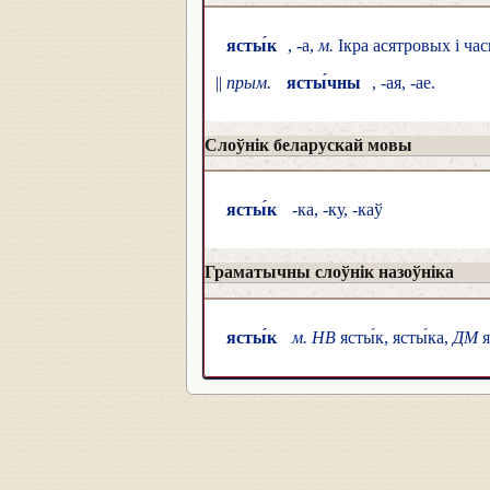
ясты́к
, -а,
м.
Ікра асятровых і час
||
прым.
ясты́чны
, -ая, -ае.
Слоўнік беларускай мовы
ясты́к
-ка, -ку, -каў
Граматычны слоўнік назоўніка
ясты́к
м. НВ
ясты́к, ясты́ка,
ДМ
я