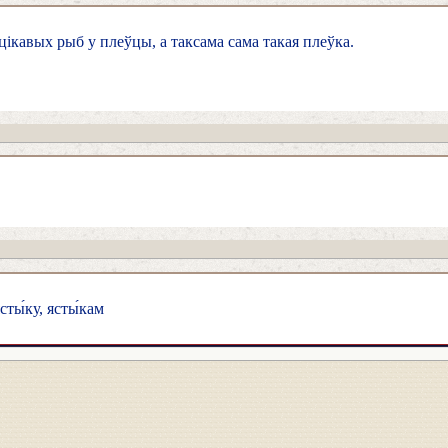
цікавых рыб у плеўцы, а таксама сама такая плеўка.
сты́ку, ясты́кам