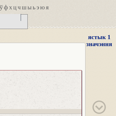
ў
ф
х
ц
ч
ш
ы
ь
э
ю
я
ястык 1
значэння