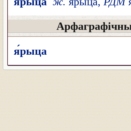
я́рыца
ж.
я́рыца,
РДМ
я
Арфаграфічны
я́рыца