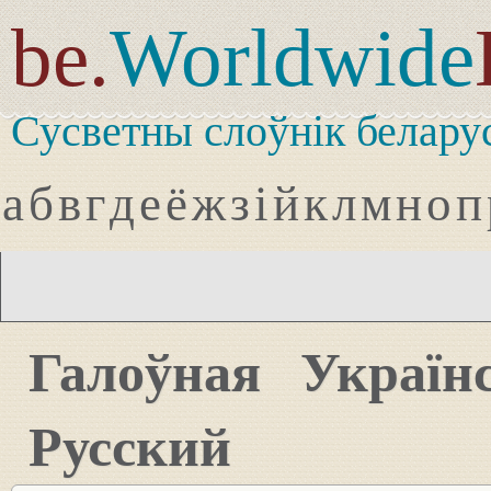
be.
Worldwide
Сусветны слоўнік белару
а
б
в
г
д
е
ё
ж
з
і
й
к
л
м
н
о
п
Галоўная
Україн
Русский