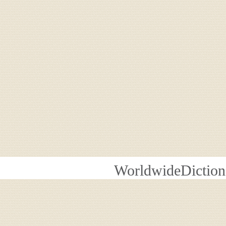
WorldwideDiction