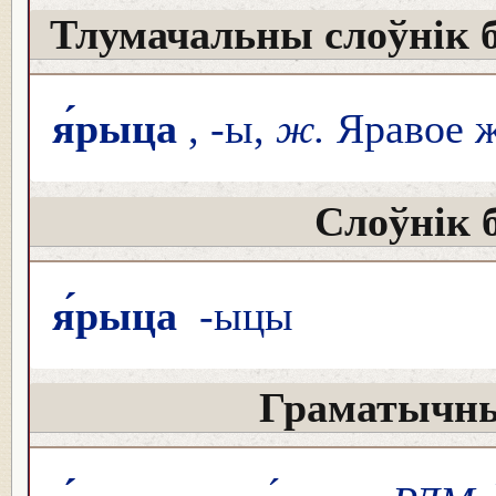
Тлумачальны слоўнік 
я́рыца
, -ы,
ж.
Яравое ж
Слоўнік 
я́рыца
-ыцы
Граматычны