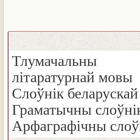
Тлумачальны с
літаратурнай мовы
Слоўнік беларуска
Граматычны слоўнік
Арфаграфічны слоў