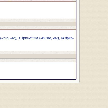
і (-юю, -яе),
Т
я́рка-сі́нім (-яй/яю, -ім),
М
я́рка-