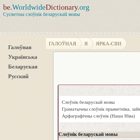
be.
Worldwide
Dictionary
.org
Сусветны слоўнік беларускай мовы
ГАЛОЎНАЯ
Я
ЯРКА-СІНІ
Галоўная
Українська
Беларуская
Русский
Слоўнік беларускай мовы
Граматычны слоўнік прыметніка, займ
Арфаграфічны слоўнік (Наша Ніва)
Слоўнік беларускай мовы