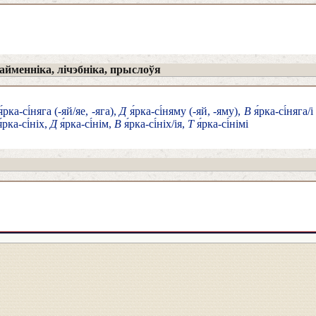
йменніка, лічэбніка, прыслоўя
́рка-сі́няга (-яй/яе, -яга),
Д
я́рка-сі́няму (-яй, -яму),
В
я́рка-сі́няга/
́рка-сі́ніх,
Д
я́рка-сі́нім,
В
я́рка-сі́ніх/ія,
Т
я́рка-сі́німі