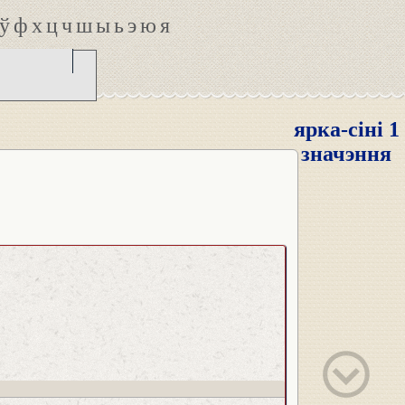
ў
ф
х
ц
ч
ш
ы
ь
э
ю
я
ярка-сіні 1
значэння