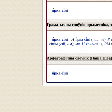
я́рка-сі́ні
Граматычны слоўнік прыметніка, за
я́рка-сі́ні
Н
я́рка-сі́ні (-яя, -яе),
Р
я
сі́нім (-яй, -ім);
мн. Н
я́рка-сі́нія,
РМ
я
Арфаграфічны слоўнік (Наша Ніва)
я́рка-сі́ні