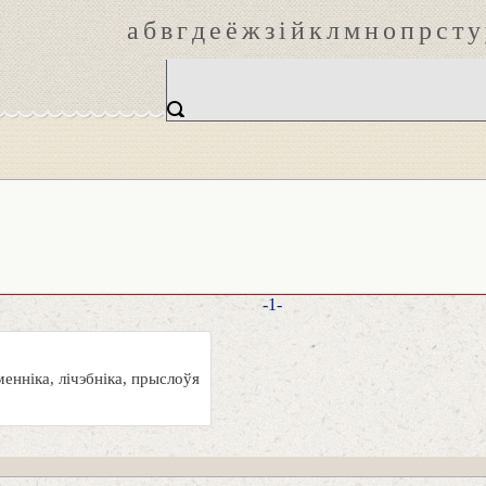
а
б
в
г
д
е
ё
ж
з
і
й
к
л
м
н
о
п
р
с
т
у
-1-
енніка, лічэбніка, прыслоўя