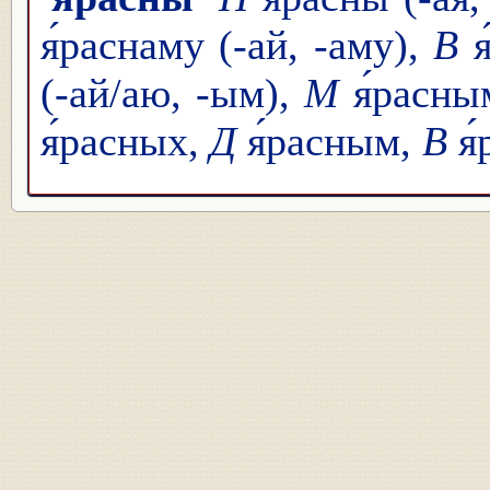
я́раснаму (-ай, -аму),
В
я
(-ай/аю, -ым),
М
я́расны
я́расных,
Д
я́расным,
В
я́