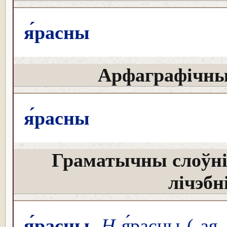
я́расны
Арфаграфічны
я́расны
Граматычны слоўні
лічэбн
я́расны
Н
я́расны (-ая,