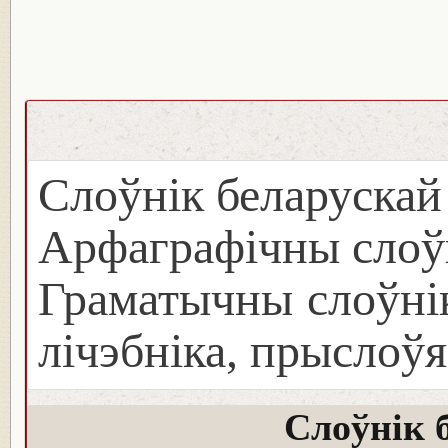
Слоўнік беларуска
Арфаграфічны слоў
Граматычны слоўнік
лічэбніка, прыслоўя
Слоўнік 