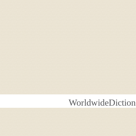
WorldwideDiction