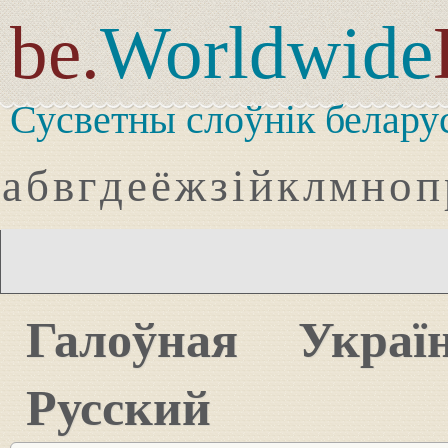
be.
Worldwide
Сусветны слоўнік белару
а
б
в
г
д
е
ё
ж
з
і
й
к
л
м
н
о
п
Галоўная
Украї
Русский