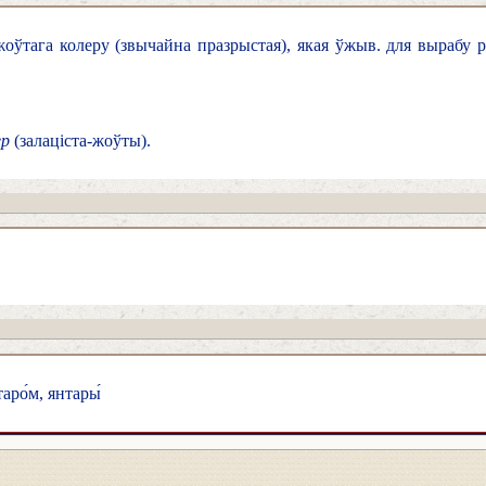
оўтага колеру (звычайна празрыстая), якая ўжыв. для вырабу 
ер
(залаціста-жоўты).
таро́м, янтары́