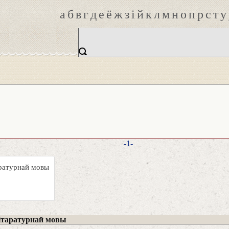
а
б
в
г
д
е
ё
ж
з
і
й
к
л
м
н
о
п
р
с
т
у
-1-
аратурнай мовы
ітаратурнай мовы