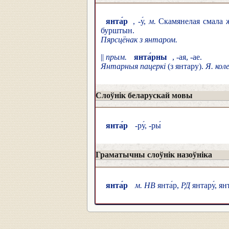
янта́р
, -у́,
м.
Скамянелая смала ж
бурштын.
Пярсцёнак з янтаром.
||
прым.
янта́рны
, -ая, -ае.
Янтарныя пацеркі
(з янтару).
Я. кол
Слоўнік беларускай мовы
янта́р
-ру́, -ры́
Граматычны слоўнік назоўніка
янта́р
м. НВ
янта́р,
РД
янтару́, ян