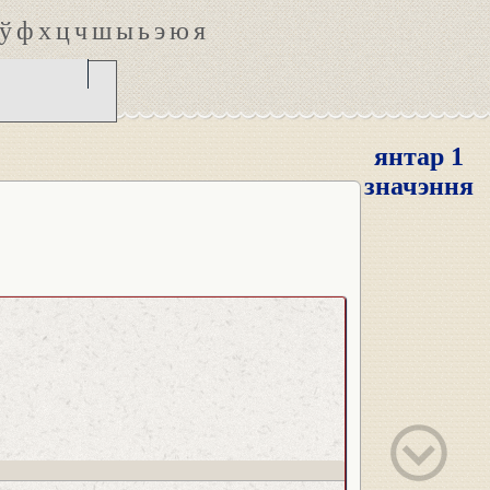
ў
ф
х
ц
ч
ш
ы
ь
э
ю
я
янтар 1
значэння