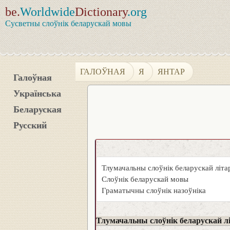
be.
Worldwide
Dictionary
.org
Сусветны слоўнік беларускай мовы
ГАЛОЎНАЯ
Я
ЯНТАР
Галоўная
Українська
Беларуская
Русский
Тлумачальны слоўнік беларускай літ
Слоўнік беларускай мовы
Граматычны слоўнік назоўніка
Тлумачальны слоўнік беларускай л