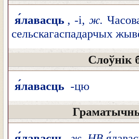
я́лавасць
, -і,
ж.
Часова
сельскагаспадарчых жывё
Слоўнік 
я́лавасць
-цю
Граматычны
я́лавасць
ж. НВ
я́лава