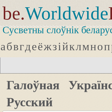
be.
Worldwide
Сусветны слоўнік белару
а
б
в
г
д
е
ё
ж
з
і
й
к
л
м
н
о
п
Галоўная
Україн
Русский