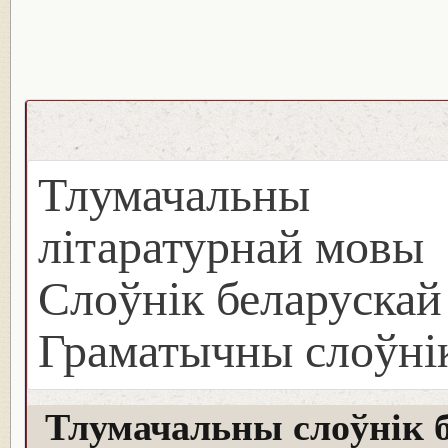
Тлумачальны с
літаратурнай мовы
Слоўнік беларуска
Граматычны слоўнік
Тлумачальны слоўнік 