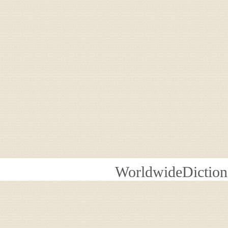
WorldwideDiction