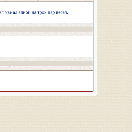
я мае ад адной да трох пар вёсел.