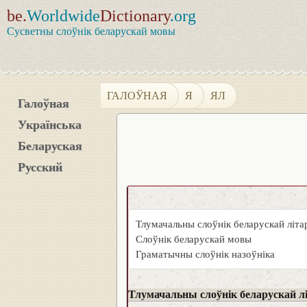
be.
Worldwide
Dictionary
.org
Сусветны слоўнік беларускай мовы
ГАЛОЎНАЯ
Я
ЯЛ
Галоўная
Українська
Беларуская
Русский
Тлумачальны слоўнік беларускай літ
Слоўнік беларускай мовы
Граматычны слоўнік назоўніка
Тлумачальны слоўнік беларускай л