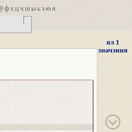
ў
ф
х
ц
ч
ш
ы
ь
э
ю
я
ял 1
значэння