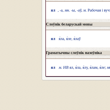
ял
, -а,
мн.
-ы, -аў,
м.
Рабочая і вуч
Слоўнік беларускай мовы
ял
я́ла, я́ле, я́лаў
Граматычны слоўнік назоўніка
ял
м. НВ
ял, я́ла, я́лу, я́лам, я́ле;
м