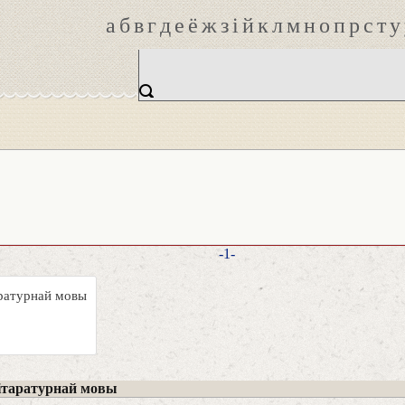
а
б
в
г
д
е
ё
ж
з
і
й
к
л
м
н
о
п
р
с
т
у
-1-
аратурнай мовы
ітаратурнай мовы