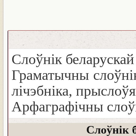
Слоўнік беларуска
Граматычны слоўнік
лічэбніка, прыслоўя
Арфаграфічны слоў
Слоўнік 