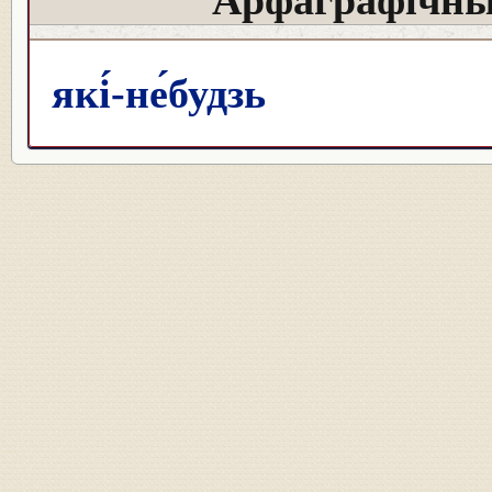
Арфаграфічны
які́-не́будзь