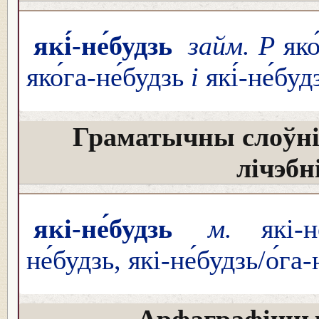
які́-не́будзь
займ. Р
яко
яко́га-не́будзь
і
які́-не́буд
Граматычны слоўні
лічэбн
які-не́будзь
м.
які-не́
не́будзь, які-не́будзь/о́га