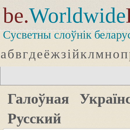
be.
Worldwide
Сусветны слоўнік белару
а
б
в
г
д
е
ё
ж
з
і
й
к
л
м
н
о
п
Галоўная
Україн
Русский