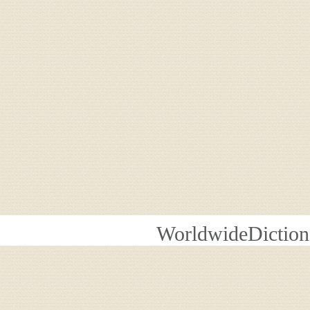
WorldwideDiction