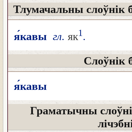
Тлумачальны слоўнік 
1
я́кавы
гл.
як
.
Слоўнік 
я́кавы
Граматычны слоўні
лічэбн