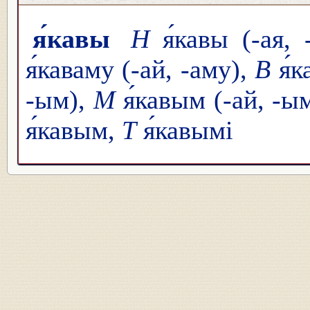
я́кавы
Н
я́кавы (-ая, 
я́каваму (-ай, -аму),
В
я́к
-ым),
М
я́кавым (-ай, -ы
я́кавым,
Т
я́кавымі