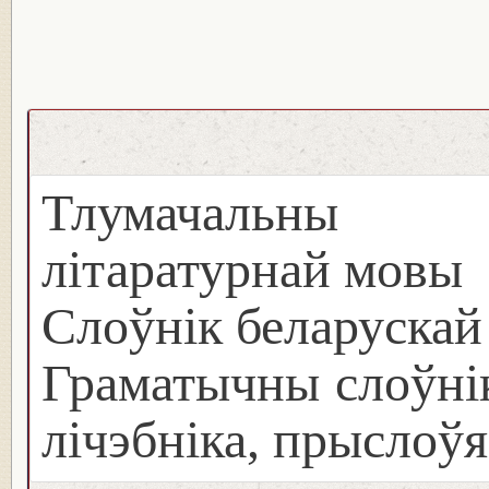
Тлумачальны с
літаратурнай мовы
Слоўнік беларуска
Граматычны слоўнік
лічэбніка, прыслоўя