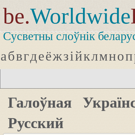
be.
Worldwide
Сусветны слоўнік белару
а
б
в
г
д
е
ё
ж
з
і
й
к
л
м
н
о
п
Галоўная
Україн
Русский