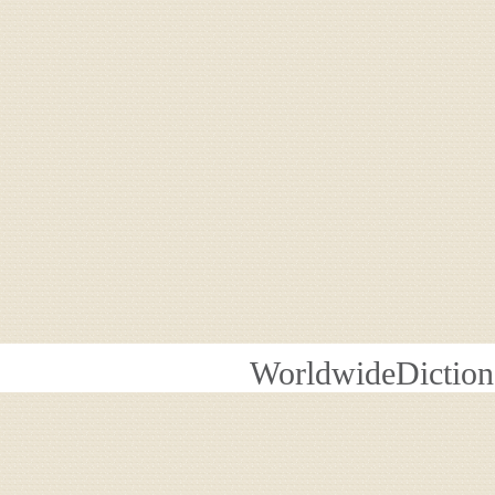
WorldwideDiction