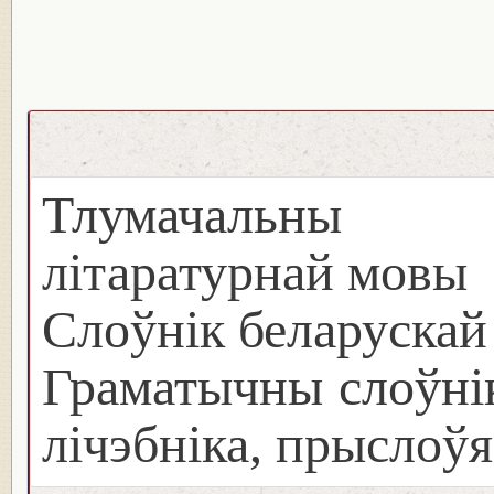
Тлумачальны с
літаратурнай мовы
Слоўнік беларуска
Граматычны слоўнік
лічэбніка, прыслоўя