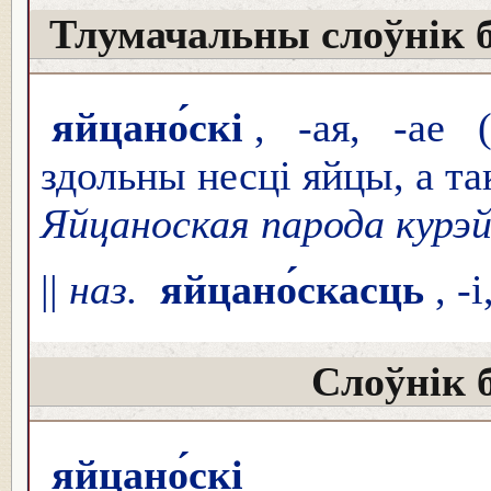
Тлумачальны слоўнік 
яйцано́скі
, -ая, -ае 
здольны несці яйцы, а та
Яйцаноская парода курэй
||
наз.
яйцано́скасць
, -
Слоўнік 
яйцано́скі