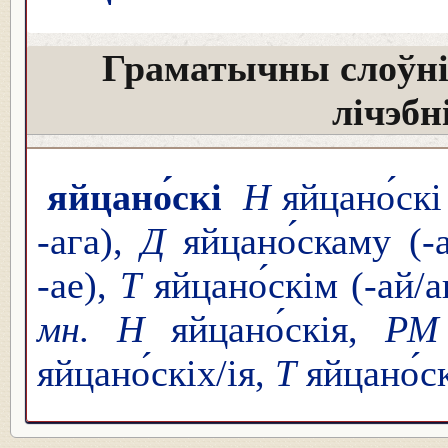
Граматычны слоўні
лічэбн
яйцано́скі
Н
яйцано́скі 
-ага),
Д
яйцано́скаму (-
-ае),
Т
яйцано́скім (-ай/а
мн. Н
яйцано́скія,
РМ
яйцано́скіх/ія,
Т
яйцано́с