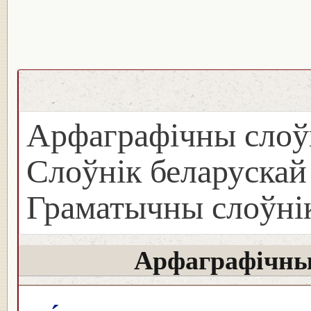
Арфаграфічны слоў
Слоўнік беларуска
Граматычны слоўнік
Арфаграфічны