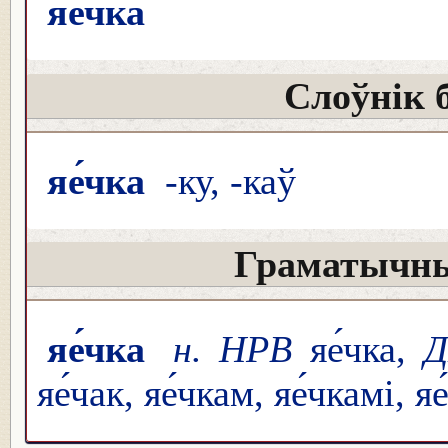
яе́чка
Слоўнік 
яе́чка
-ку, -каў
Граматычны
яе́чка
н. НРВ
яе́чка,
яе́чак, яе́чкам, яе́чкамі, я