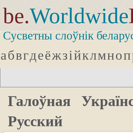
be.
Worldwide
Сусветны слоўнік белару
а
б
в
г
д
е
ё
ж
з
і
й
к
л
м
н
о
п
Галоўная
Україн
Русский