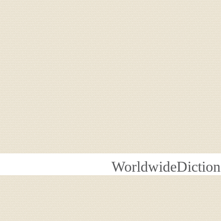
WorldwideDiction