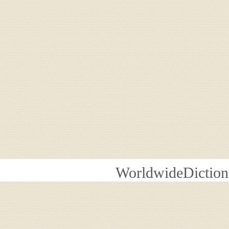
WorldwideDiction