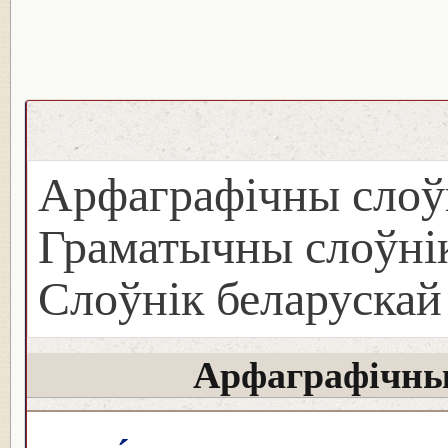
Арфаграфічны слоў
Граматычны слоўнік
Слоўнік беларуска
Арфаграфічны