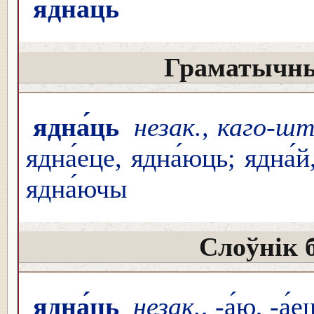
ядна́ць
Граматычны
ядна́ць
незак., каго-ш
ядна́еце, ядна́юць; ядна́й,
ядна́ючы
Слоўнік 
ядна́ць
незак.
, -а́ю, -а́е