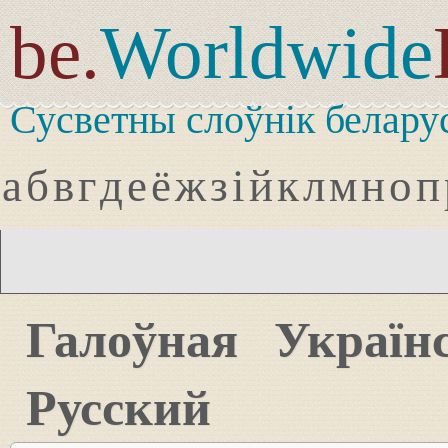
be.
Worldwide
Сусветны слоўнік белару
а
б
в
г
д
е
ё
ж
з
і
й
к
л
м
н
о
п
Галоўная
Україн
Русский