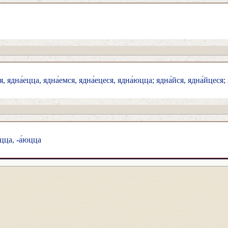
, ядна́ецца, ядна́емся, ядна́ецеся, ядна́юцца; ядна́йся, ядна́йцеся; 
́ецца, -а́юцца