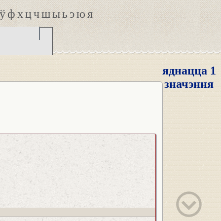
ў
ф
х
ц
ч
ш
ы
ь
э
ю
я
яднацца 1
значэння