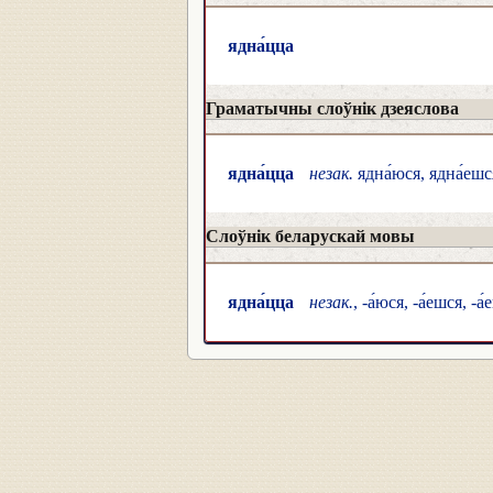
ядна́цца
Граматычны слоўнік дзеяслова
ядна́цца
незак.
ядна́юся, ядна́ешся
Слоўнік беларускай мовы
ядна́цца
незак.
, -а́юся, -а́ешся, -а