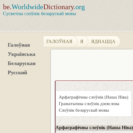
be.
Worldwide
Dictionary
.org
Сусветны слоўнік беларускай мовы
ГАЛОЎНАЯ
Я
ЯДНАЦЦА
Галоўная
Українська
Беларуская
Русский
Арфаграфічны слоўнік (Наша Ніва)
Граматычны слоўнік дзеяслова
Слоўнік беларускай мовы
Арфаграфічны слоўнік (Наша Ніва)