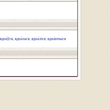
ядна́ўся, ядна́лася, ядна́ліся; ядна́ючыся