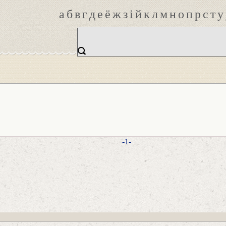
а
б
в
г
д
е
ё
ж
з
і
й
к
л
м
н
о
п
р
с
т
у
-1-