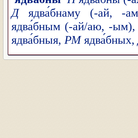
Д
ядва́бнаму (-ай, -а
ядва́бным (-ай/аю, -ым)
ядва́бныя,
РМ
ядва́бных,