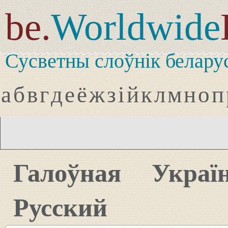
be.
Worldwide
Сусветны слоўнік белару
а
б
в
г
д
е
ё
ж
з
і
й
к
л
м
н
о
п
Галоўная
Украї
Русский