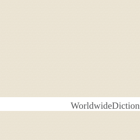
WorldwideDiction