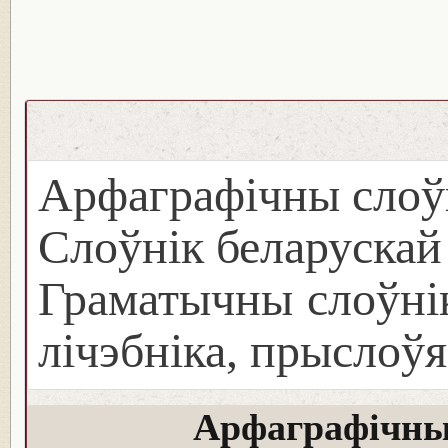
Арфаграфічны слоў
Слоўнік беларуска
Граматычны слоўнік
лічэбніка, прыслоўя
Арфаграфічны