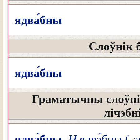
ядва́бны
Слоўнік 
ядва́бны
Граматычны слоўні
лічэбн
ядва́бны
Н
ядва́бны (-а