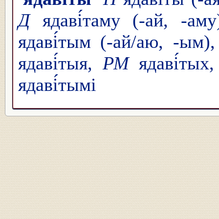
Д
ядаві́таму (-ай, -ам
ядаві́тым (-ай/аю, -ым)
ядаві́тыя,
РМ
ядаві́тых
ядаві́тымі