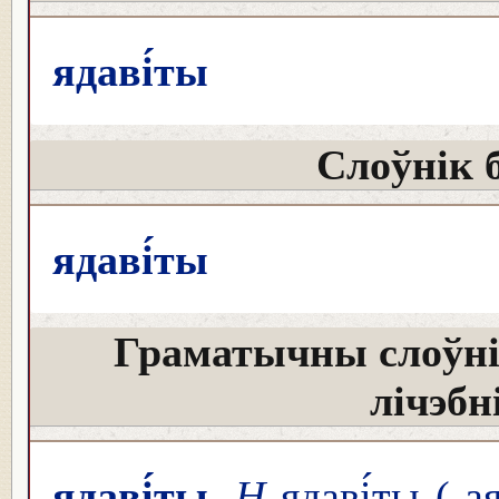
ядаві́ты
Слоўнік 
ядаві́ты
Граматычны слоўні
лічэбн
ядаві́ты
Н
ядаві́ты (-ая