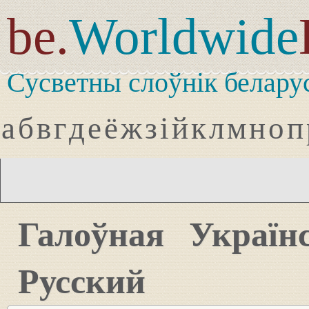
be.
Worldwide
Сусветны слоўнік белару
а
б
в
г
д
е
ё
ж
з
і
й
к
л
м
н
о
п
Галоўная
Україн
Русский