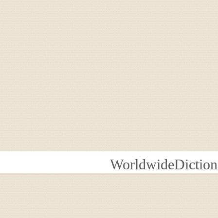
WorldwideDiction