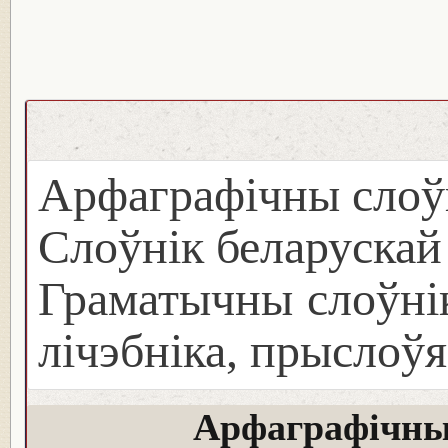
Арфаграфічны слоў
Слоўнік беларуска
Граматычны слоўнік
лічэбніка, прыслоўя
Арфаграфічны