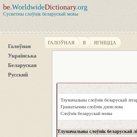
be.
Worldwide
Dictionary
.org
Сусветны слоўнік беларускай мовы
ГАЛОЎНАЯ
Я
ЯГНІЦЦА
Галоўная
Українська
Беларуская
Русский
Тлумачальны слоўнік беларускай літ
Граматычны слоўнік дзеяслова
Слоўнік беларускай мовы
Тлумачальны слоўнік беларускай л