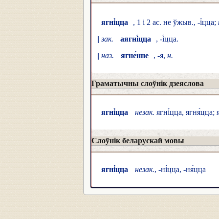
ягні́цца
, 1 і 2 ас. не ўжыв., -і́цца;
||
зак.
аягні́цца
, -і́цца.
||
наз.
ягне́нне
, -я,
н.
Граматычны слоўнік дзеяслова
ягні́цца
незак.
ягні́цца, ягня́цца; я
Слоўнік беларускай мовы
ягні́цца
незак.
, -ні́цца, -ня́цца