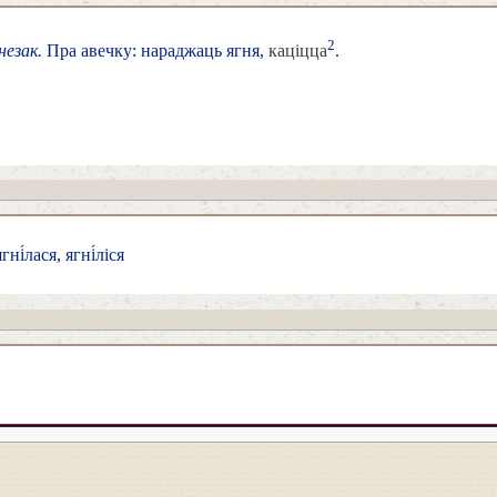
2
незак.
Пра авечку: нараджаць ягня,
каціцца
.
гні́лася, ягні́ліся