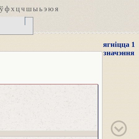
ў
ф
х
ц
ч
ш
ы
ь
э
ю
я
ягніцца 1
значэння