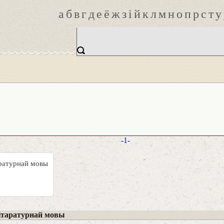
а
б
в
г
д
е
ё
ж
з
і
й
к
л
м
н
о
п
р
с
т
у
-1-
аратурнай мовы
ітаратурнай мовы