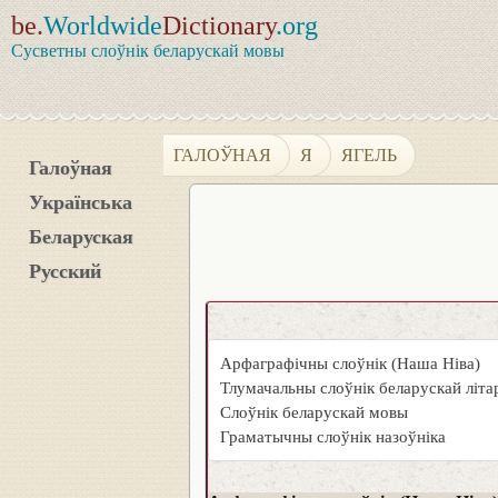
be.
Worldwide
Dictionary
.org
Сусветны слоўнік беларускай мовы
ГАЛОЎНАЯ
Я
ЯГЕЛЬ
Галоўная
Українська
Беларуская
Русский
Арфаграфічны слоўнік (Наша Ніва)
Тлумачальны слоўнік беларускай літ
Слоўнік беларускай мовы
Граматычны слоўнік назоўніка