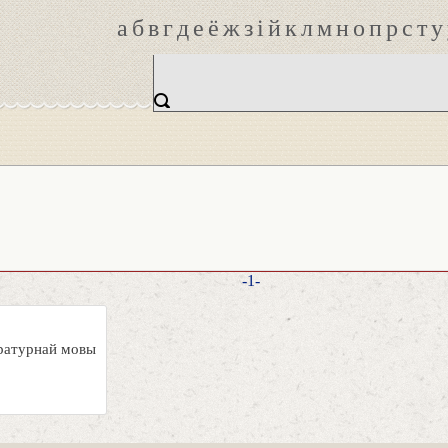
а
б
в
г
д
е
ё
ж
з
і
й
к
л
м
н
о
п
р
с
т
у
-1-
аратурнай мовы