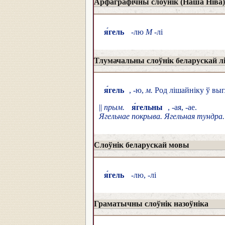
Арфаграфічны слоўнік (Наша Ніва)
я́гель
-лю
М
-лі
Тлумачальны слоўнік беларускай л
я́гель
, -ю,
м.
Род лішайніку ў выгл
||
прым.
я́гельны
, -ая, -ае.
Ягельнае покрыва. Ягельная тундра.
Слоўнік беларускай мовы
я́гель
-лю, -лі
Граматычны слоўнік назоўніка