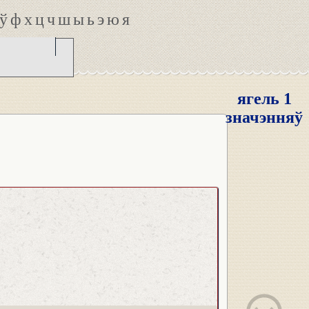
ў
ф
х
ц
ч
ш
ы
ь
э
ю
я
ягель 1
значэнняў