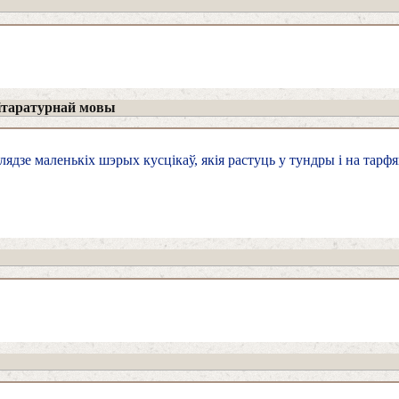
ітаратурнай мовы
ядзе маленькіх шэрых кусцікаў, якія растуць у тундры і на тарфя