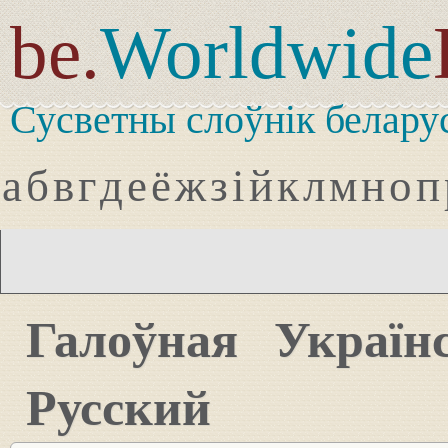
be.
Worldwide
Сусветны слоўнік белару
а
б
в
г
д
е
ё
ж
з
і
й
к
л
м
н
о
п
Галоўная
Україн
Русский