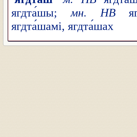
ягдта́шы;
мн. НВ
ягд
ягдта́шамі, ягдта́шах