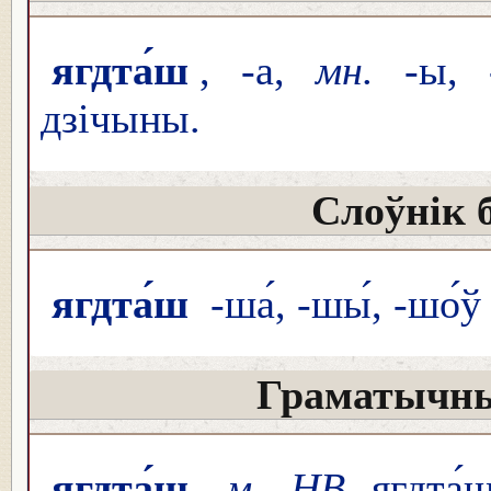
ягдта́ш
, -а,
мн.
-ы, 
дзічыны.
Слоўнік 
ягдта́ш
-ша́, -шы́, -шо́ў
Граматычны
ягдта́ш
м. НВ
ягдта́ш