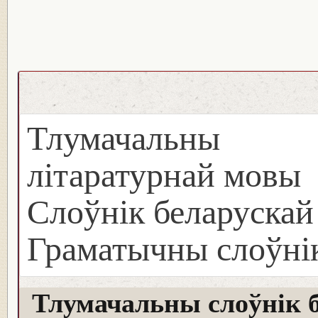
Тлумачальны с
літаратурнай мовы
Слоўнік беларуска
Граматычны слоўнік
Тлумачальны слоўнік 