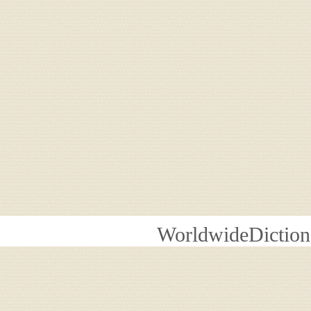
WorldwideDiction