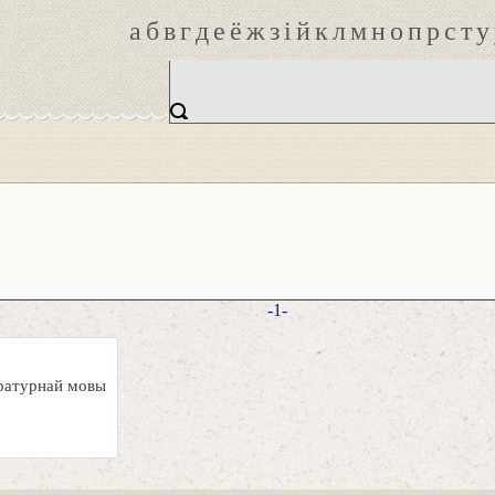
а
б
в
г
д
е
ё
ж
з
і
й
к
л
м
н
о
п
р
с
т
у
-1-
аратурнай мовы