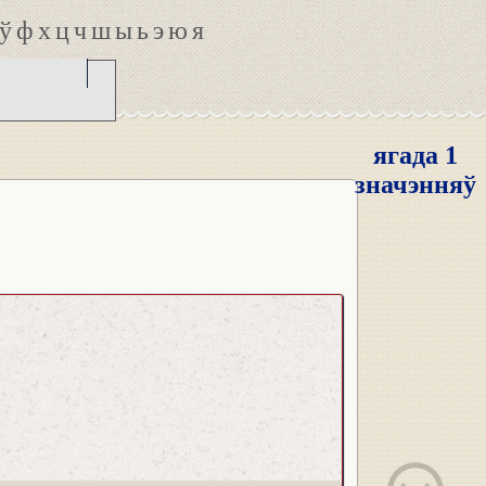
ў
ф
х
ц
ч
ш
ы
ь
э
ю
я
ягада 1
значэнняў