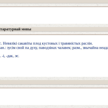
ітаратурнай мовы
.
Невялікі сакавіты плод кустовых і травяністых раслін.
ан.: зусім свой па духу, паводзінах чалавек; разм., звычайна неада
.
-і, -дак,
ж.