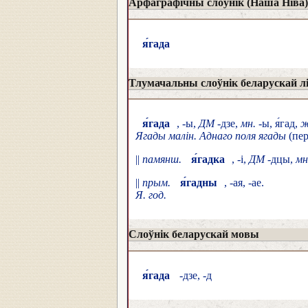
Арфаграфічны слоўнік (Наша Ніва)
я́гада
Тлумачальны слоўнік беларускай л
я́гада
, -ы,
ДМ
-дзе,
мн.
-ы, я́гад,
ж
Ягады малін. Аднаго поля ягады
(пер
||
памянш.
я́гадка
, -і,
ДМ
-дцы,
мн
||
прым.
я́гадны
, -ая, -ае.
Я. год.
Слоўнік беларускай мовы
я́гада
-дзе, -д