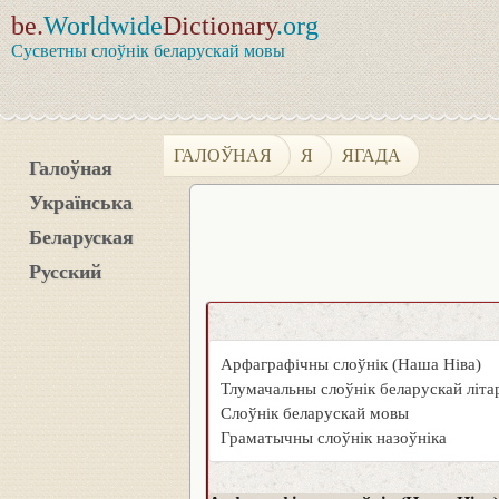
be.
Worldwide
Dictionary
.org
Сусветны слоўнік беларускай мовы
ГАЛОЎНАЯ
Я
ЯГАДА
Галоўная
Українська
Беларуская
Русский
Арфаграфічны слоўнік (Наша Ніва)
Тлумачальны слоўнік беларускай літ
Слоўнік беларускай мовы
Граматычны слоўнік назоўніка