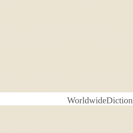
WorldwideDiction