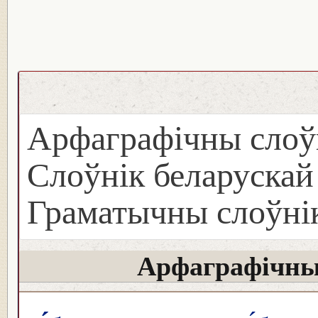
Арфаграфічны слоў
Слоўнік беларуска
Граматычны слоўнік
Арфаграфічны