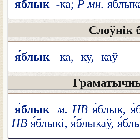
я́блык
-ка;
Р мн.
я́блык
Слоўнік 
я́блык
-ка, -ку, -каў
Граматычны
я́блык
м. НВ
я́блык, я
НВ
я́блыкі, я́блыкаў, я́бл