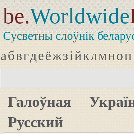
be.
Worldwide
Сусветны слоўнік белару
а
б
в
г
д
е
ё
ж
з
і
й
к
л
м
н
о
п
Галоўная
Украї
Русский