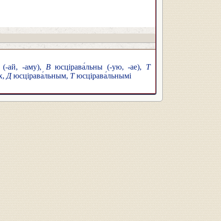
 (-ай, -аму),
В
юсцірава́льны (-ую, -ае),
Т
х,
Д
юсцірава́льным,
Т
юсцірава́льнымі