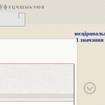
ў
ф
х
ц
ч
ш
ы
ь
э
ю
я
юсціравал
1 значэння