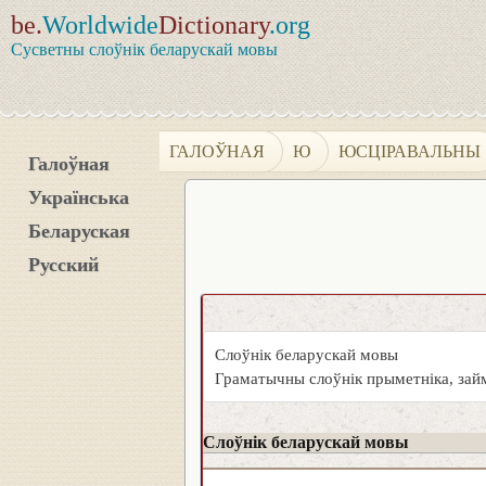
be.
Worldwide
Dictionary
.org
Сусветны слоўнік беларускай мовы
ГАЛОЎНАЯ
Ю
ЮСЦІРАВАЛЬНЫ
Галоўная
Українська
Беларуская
Русский
Слоўнік беларускай мовы
Граматычны слоўнік прыметніка, займ
Слоўнік беларускай мовы