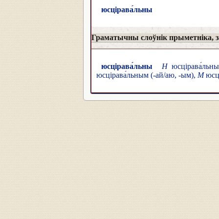
юсцірава́льны
Граматычны слоўнік прыметніка, за
юсцірава́льны
Н
юсцірава́льны 
юсцірава́льным (-ай/аю, -ым),
М
юсці