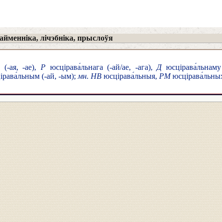
йменніка, лічэбніка, прыслоўя
(-ая, -ае),
Р
юсцірава́льнага (-ай/ае, -ага),
Д
юсцірава́льнаму
рава́льным (-ай, -ым);
мн. НВ
юсцірава́льныя,
РМ
юсцірава́льны