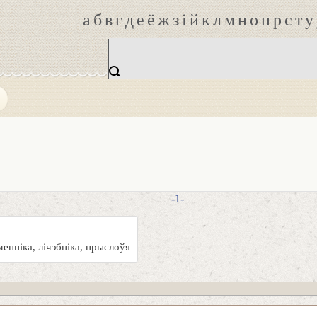
а
б
в
г
д
е
ё
ж
з
і
й
к
л
м
н
о
п
р
с
т
у
-1-
енніка, лічэбніка, прыслоўя