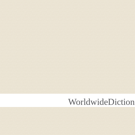
WorldwideDiction