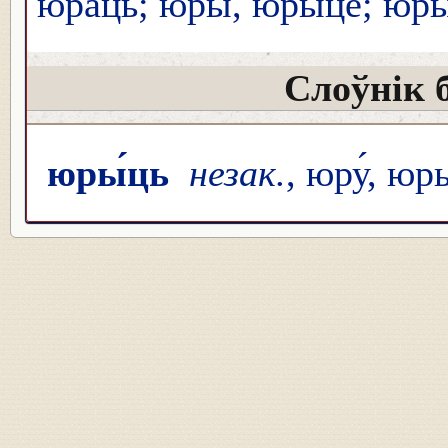
юра́ць; юры́, юры́це; юры
Слоўнік 
юры́ць
незак.
, юру́, юр