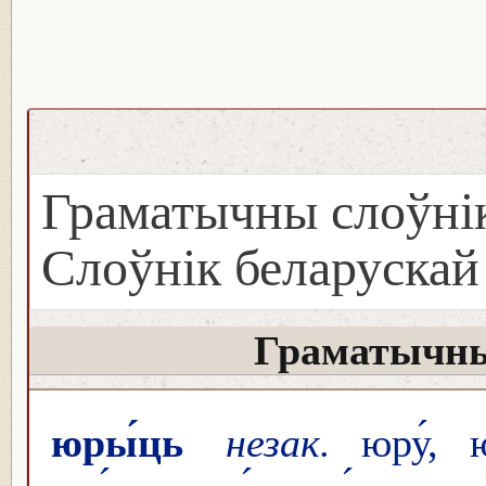
Граматычны слоўнік
Слоўнік беларуска
Граматычны
юры́ць
незак.
юру́, ю