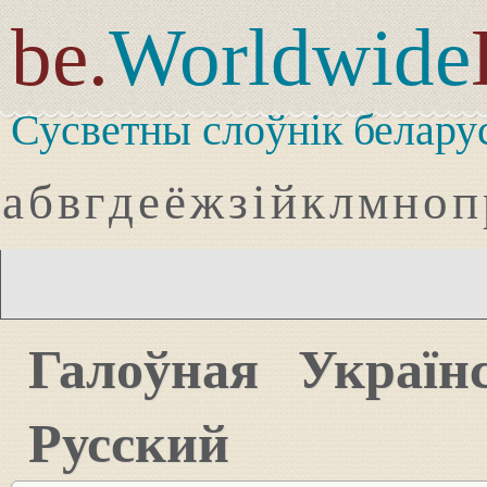
be.
Worldwide
Сусветны слоўнік белару
а
б
в
г
д
е
ё
ж
з
і
й
к
л
м
н
о
п
Галоўная
Україн
Русский