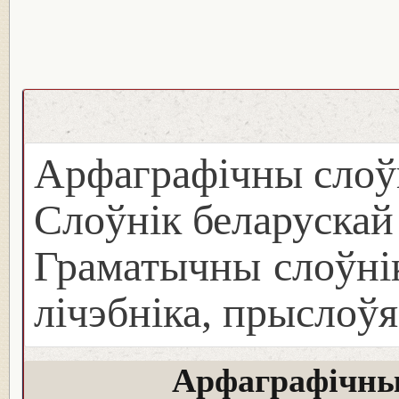
Арфаграфічны слоў
Слоўнік беларуска
Граматычны слоўнік
лічэбніка, прыслоўя
Арфаграфічны