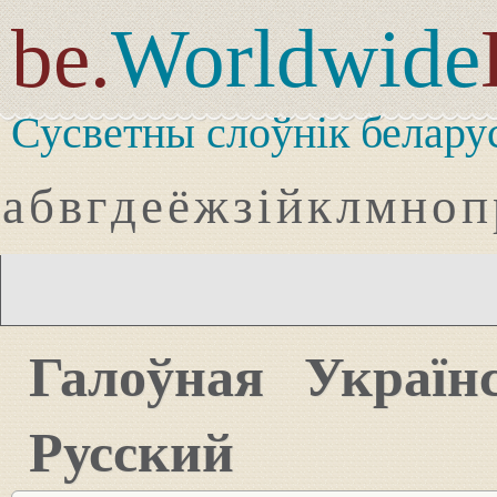
be.
Worldwide
Сусветны слоўнік белару
а
б
в
г
д
е
ё
ж
з
і
й
к
л
м
н
о
п
Галоўная
Україн
Русский