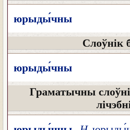
юрыды́чны
Слоўнік 
юрыды́чны
Граматычны слоўні
лічэбн
юрыды́чны
Н
юрыды́ч