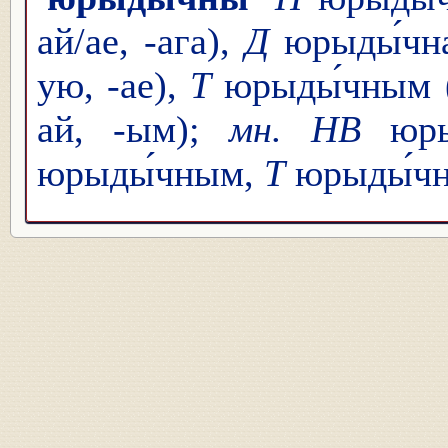
ай/ае, -ага),
Д
юрыды́чна
ую, -ае),
Т
юрыды́чным (
ай, -ым);
мн. НВ
юры
юрыды́чным,
Т
юрыды́ч