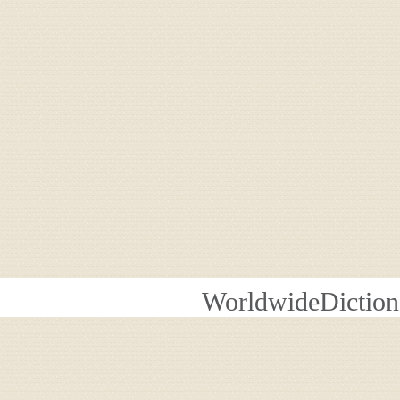
WorldwideDiction