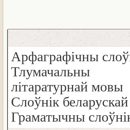
Арфаграфічны слоў
Тлумачальны с
літаратурнай мовы
Слоўнік беларуска
Граматычны слоўнік