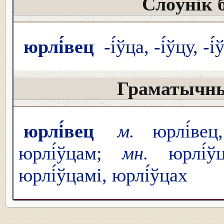
Слоўнік 
юрлі́вец
-і́ўца, -і́ўцу, -і
Граматычны
юрлі́вец
м.
юрлі́ве
юрлі́ўцам;
мн.
юрлі́
юрлі́ўцамі, юрлі́ўцах