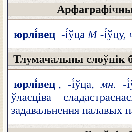
Арфаграфічны
юрлі́вец
-і́ўца
М
-і́ўцу,
Тлумачальны слоўнік 
юрлі́вец
, -і́ўца,
мн.
-і́
ўласціва сладастрасн
задавальнення палавых п