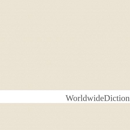
WorldwideDiction