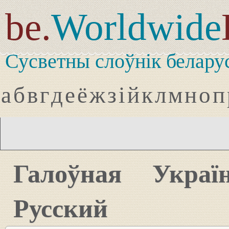
be.
Worldwide
Сусветны слоўнік белару
а
б
в
г
д
е
ё
ж
з
і
й
к
л
м
н
о
п
Галоўная
Украї
Русский