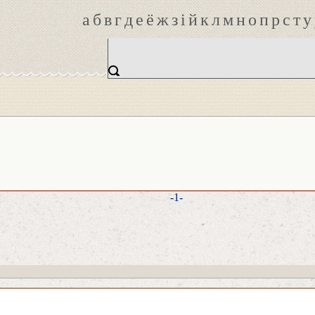
а
б
в
г
д
е
ё
ж
з
і
й
к
л
м
н
о
п
р
с
т
у
-1-