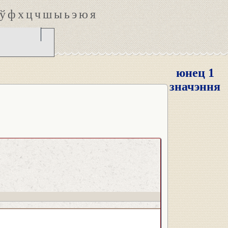
ў
ф
х
ц
ч
ш
ы
ь
э
ю
я
юнец 1
значэння