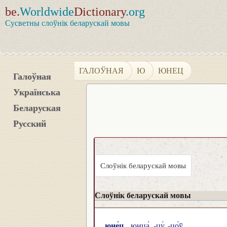
be.
Worldwide
Dictionary
.org
Сусветны слоўнік беларускай мовы
ГАЛОЎНАЯ
Ю
ЮНЕЦ
Галоўная
Українська
Беларуская
Русский
Слоўнік беларускай мовы
Слоўнік беларускай мовы
юне́ц
юнца́, -цу́, -цо́ў