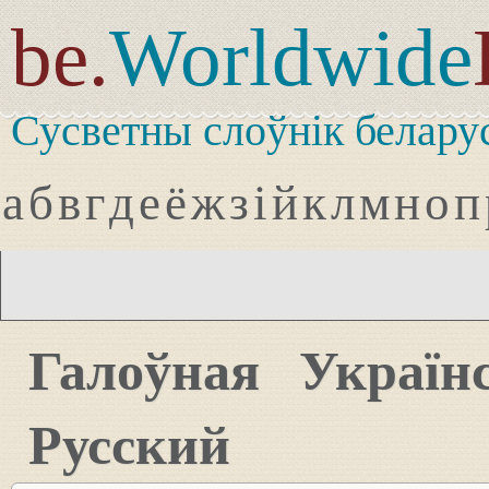
be.
Worldwide
Сусветны слоўнік белару
а
б
в
г
д
е
ё
ж
з
і
й
к
л
м
н
о
п
Галоўная
Україн
Русский