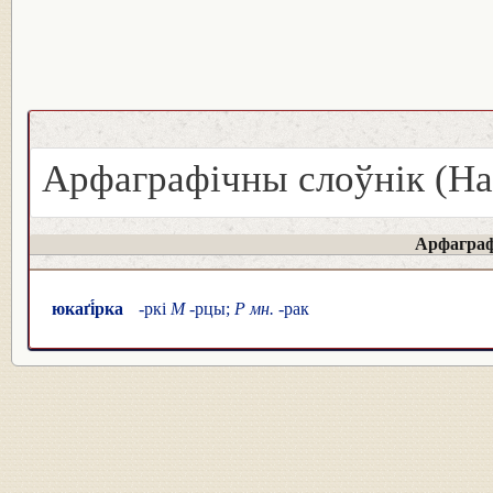
Арфаграфічны слоўнік (На
Арфаграф
юкаґі́рка
-ркі
М
-рцы;
Р
мн.
-рак