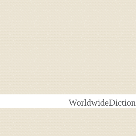
WorldwideDiction