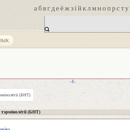
а
б
в
г
д
е
ё
ж
з
і
й
к
л
м
н
о
п
р
с
т
у
ЗЫК
-1-
рмінолёгіі (БНТ)
тэрмінолёгіі (БНТ)
мо́ва