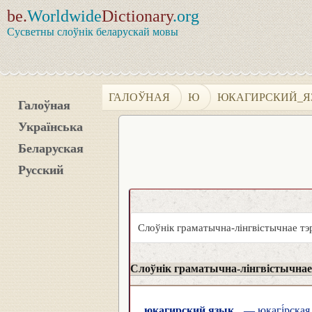
be.
Worldwide
Dictionary
.org
Сусветны слоўнік беларускай мовы
ГАЛОЎНАЯ
Ю
ЮКАГИРСКИЙ_Я
Галоўная
Українська
Беларуская
Русский
Слоўнік граматычна-лінгвістычнае тэ
Слоўнік граматычна-лінгвістычнае 
юкагирский язык
— юкагі́рская 