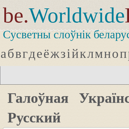
be.
Worldwide
Сусветны слоўнік белару
а
б
в
г
д
е
ё
ж
з
і
й
к
л
м
н
о
п
Галоўная
Україн
Русский