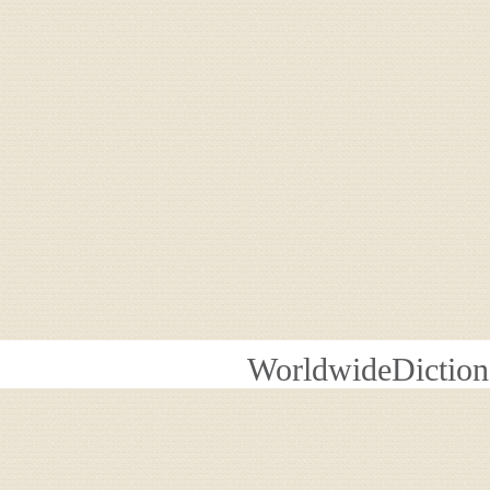
WorldwideDiction