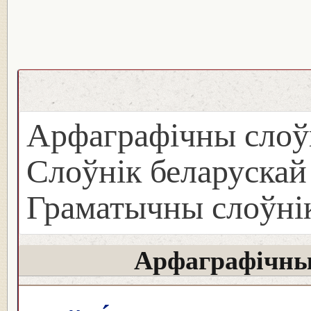
Арфаграфічны слоў
Слоўнік беларуска
Граматычны слоўнік
Арфаграфічны