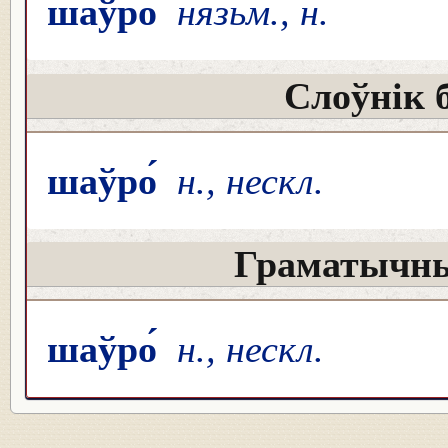
шаўро́
нязьм., н.
Слоўнік 
шаўро́
н., нескл.
Граматычны
шаўро́
н., нескл.