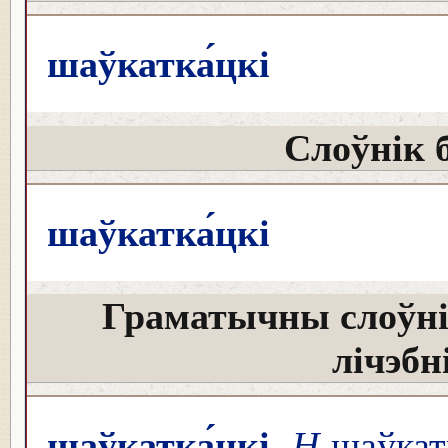
шаўкатка́цкі
Слоўнік 
шаўкатка́цкі
Граматычны слоўні
лічэбн
шаўкатка́цкі
Н
шаўкатк