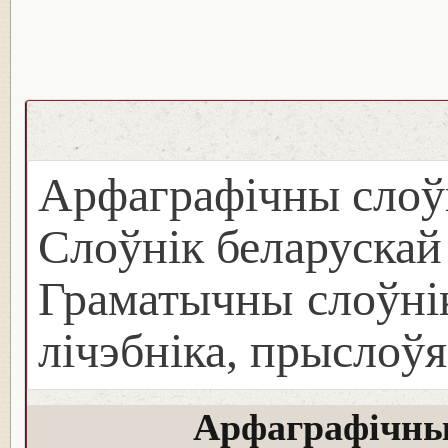
Арфаграфічны слоў
Слоўнік беларуска
Граматычны слоўнік
лічэбніка, прыслоўя
Арфаграфічны