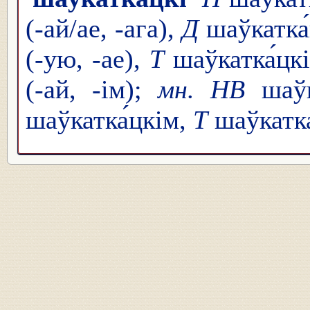
(-ай/ае, -ага),
Д
шаўкатка́
(-ую, -ае),
Т
шаўкатка́цкі
(-ай, -ім);
мн. НВ
шаўк
шаўкатка́цкім,
Т
шаўкатка