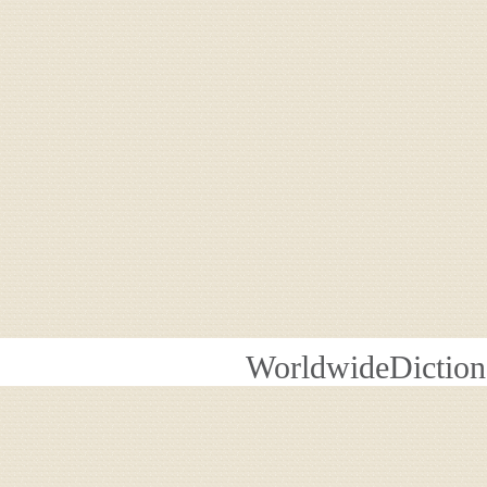
WorldwideDiction