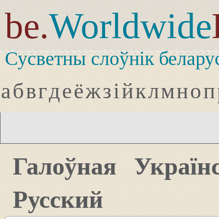
be.
Worldwide
Сусветны слоўнік белару
а
б
в
г
д
е
ё
ж
з
і
й
к
л
м
н
о
п
Галоўная
Україн
Русский