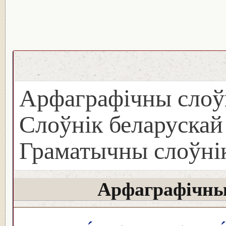
Арфаграфічны слоў
Слоўнік беларуска
Граматычны слоўнік
Арфаграфічны