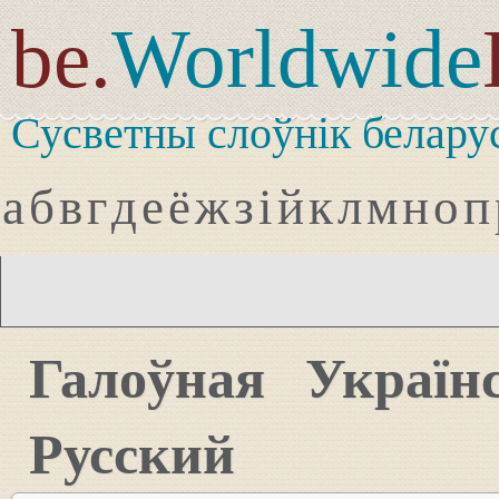
be.
Worldwide
Сусветны слоўнік белару
а
б
в
г
д
е
ё
ж
з
і
й
к
л
м
н
о
п
Галоўная
Україн
Русский