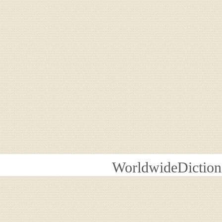
WorldwideDiction