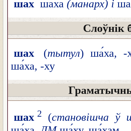
шах
ша́ха
(манарх) і
ша
Слоўнік 
шах
(
тытул
) ша́ха, -
ша́ха, -ху
Граматычны
2
шах
(
становішча ў 
ша́ха,
ДМ
ша́ху, ша́хам