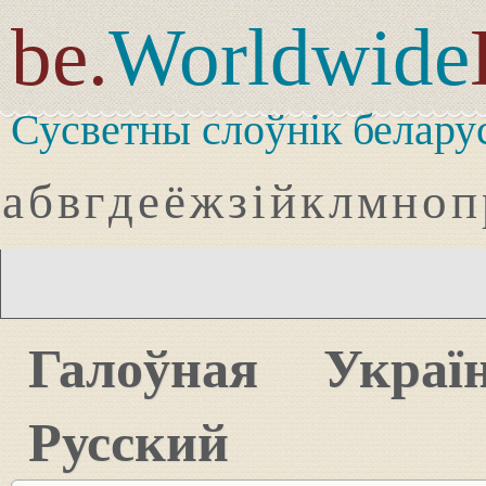
be.
Worldwide
Сусветны слоўнік белару
а
б
в
г
д
е
ё
ж
з
і
й
к
л
м
н
о
п
Галоўная
Украї
Русский