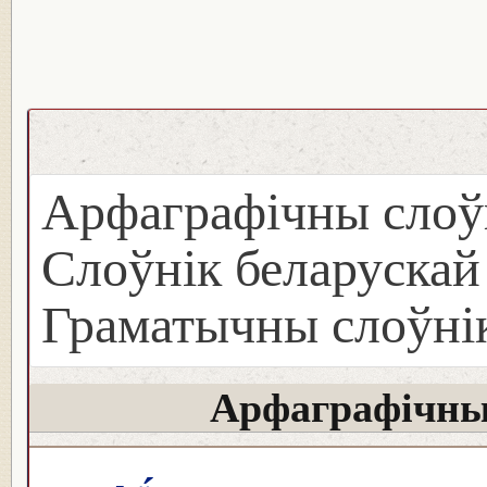
Арфаграфічны слоў
Слоўнік беларуска
Граматычны слоўнік
Арфаграфічны