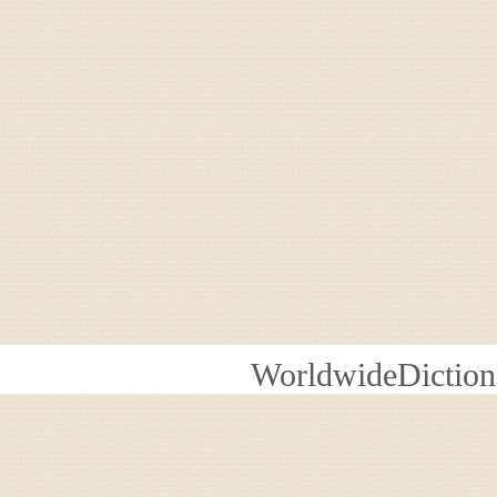
WorldwideDiction