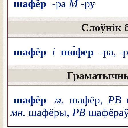
шафё́р
-ра
М
-ру
Слоўнік 
шафёр
і
шо́фер
-ра, -р
Граматычны
шафёр
м.
шафёр,
РВ
мн.
шафёры,
РВ
шафёраў