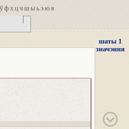
ў
ф
х
ц
ч
ш
ы
ь
э
ю
я
шаты 1
значэння