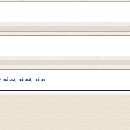
, ша́там, ша́тамі, ша́тах