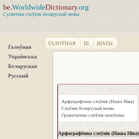
be.
Worldwide
Dictionary
.org
Сусветны слоўнік беларускай мовы
ГАЛОЎНАЯ
Ш
ШАТЫ
Галоўная
Українська
Беларуская
Русский
Арфаграфічны слоўнік (Наша Ніва)
Слоўнік беларускай мовы
Граматычны слоўнік назоўніка
Арфаграфічны слоўнік (Наша Ніва)