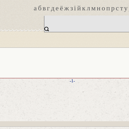
а
б
в
г
д
е
ё
ж
з
і
й
к
л
м
н
о
п
р
с
т
у
-1-