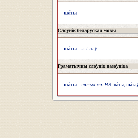
ша́ты
Слоўнік беларускай мовы
ша́ты
-т
і
-таў
Граматычны слоўнік назоўніка
ша́ты
толькі мн. НВ
ша́ты, ша́таў