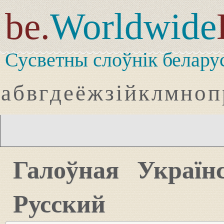
be.
Worldwide
Сусветны слоўнік белару
а
б
в
г
д
е
ё
ж
з
і
й
к
л
м
н
о
п
Галоўная
Україн
Русский