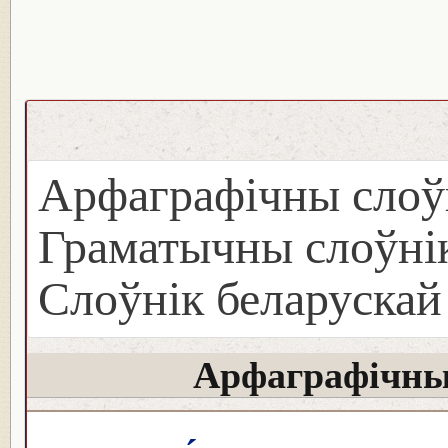
Арфаграфічны слоў
Граматычны слоўнік
Слоўнік беларуска
Арфаграфічны