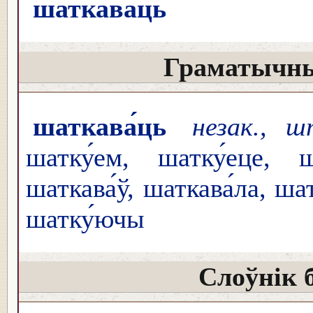
шаткава́ць
Граматычны
шаткава́ць
незак., ш
шатку́ем, шатку́еце, ш
шаткава́ў, шаткава́ла, ша
шатку́ючы
Слоўнік 