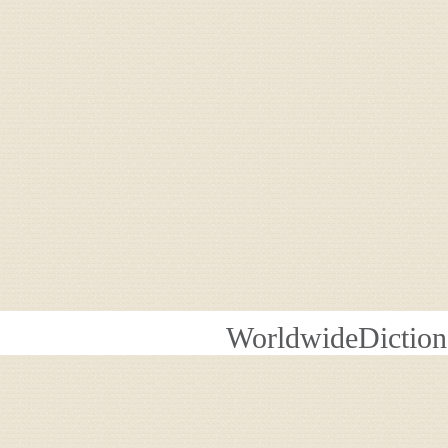
WorldwideDiction