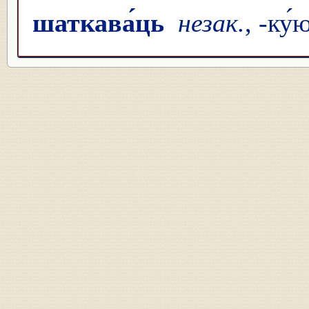
шаткава́ць
незак.
, -ку́