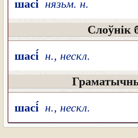
шасі́
нязьм. н.
Слоўнік 
шасі́
н., нескл.
Граматычны
шасі́
н., нескл.