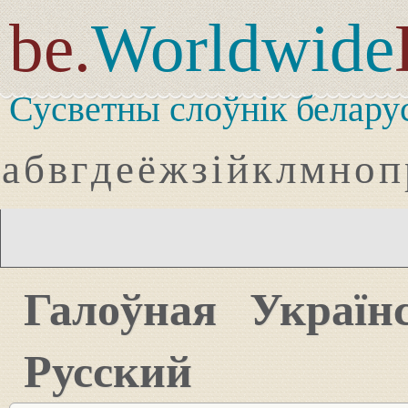
be.
Worldwide
Сусветны слоўнік белару
а
б
в
г
д
е
ё
ж
з
і
й
к
л
м
н
о
п
Галоўная
Україн
Русский