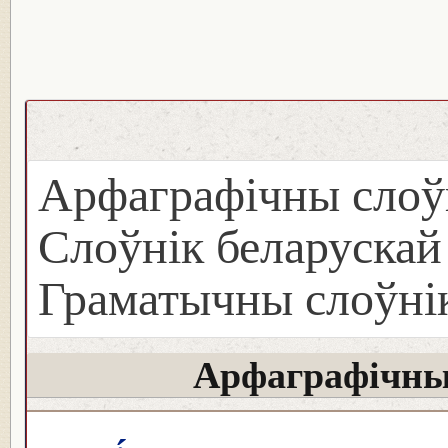
Арфаграфічны слоў
Слоўнік беларуска
Граматычны слоўнік
Арфаграфічны