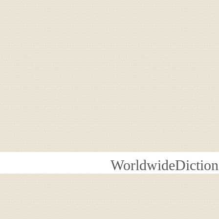
WorldwideDiction