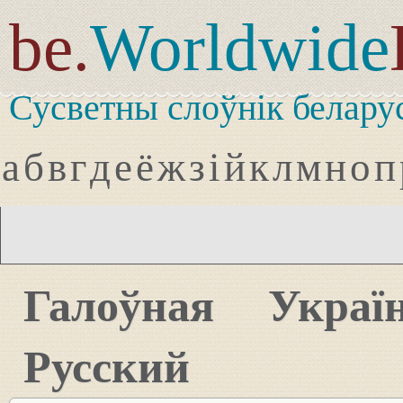
be.
Worldwide
Сусветны слоўнік белару
а
б
в
г
д
е
ё
ж
з
і
й
к
л
м
н
о
п
Галоўная
Украї
Русский