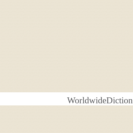
WorldwideDiction