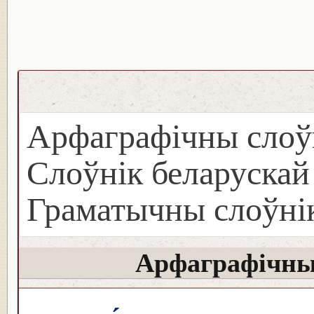
Арфаграфічны слоў
Слоўнік беларуска
Граматычны слоўнік
Арфаграфічны