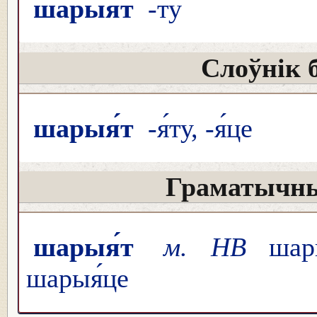
шарыя́т
-ту
Слоўнік 
шарыя́т
-я́ту, -я́це
Граматычны
шарыя́т
м. НВ
шары
шарыя́це