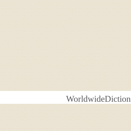
WorldwideDiction