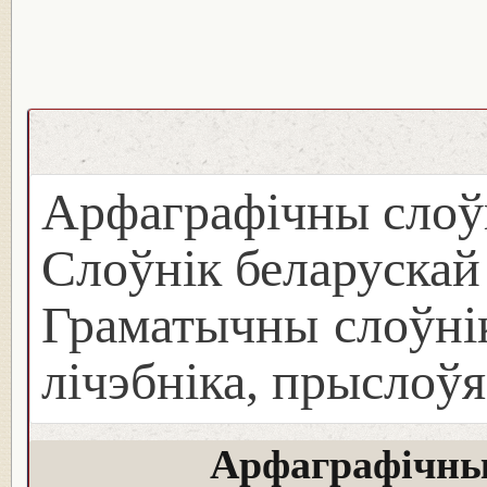
Арфаграфічны слоў
Слоўнік беларуска
Граматычны слоўнік
лічэбніка, прыслоўя
Арфаграфічны