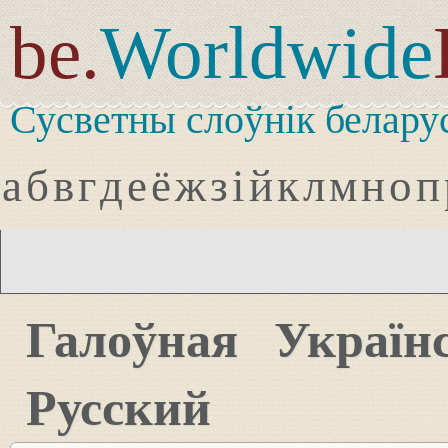
be.
Worldwide
Сусветны слоўнік белару
а
б
в
г
д
е
ё
ж
з
і
й
к
л
м
н
о
п
Галоўная
Україн
Русский