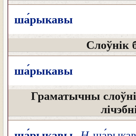
ша́рыкавы
Слоўнік 
ша́рыкавы
Граматычны слоўні
лічэбн
ша́рыкавы
Н
ша́рыкав