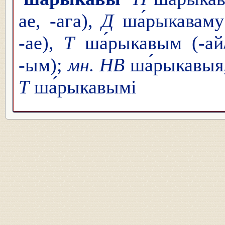
ае, -ага),
Д
ша́рыкаваму 
-ае),
Т
ша́рыкавым (-ай
-ым);
мн. НВ
ша́рыкавыя
Т
ша́рыкавымі