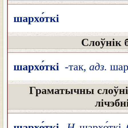
шархо́ткі
Слоўнік 
шархо́ткі
-так,
адз.
шарх
Граматычны слоўні
лічэбн
шархо́ткі
Н
шархо́ткі (