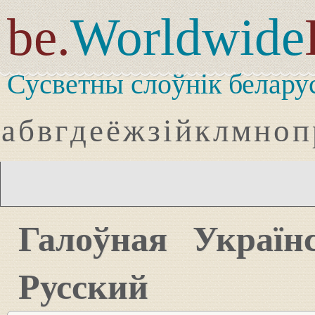
be.
Worldwide
Сусветны слоўнік белару
а
б
в
г
д
е
ё
ж
з
і
й
к
л
м
н
о
п
Галоўная
Україн
Русский