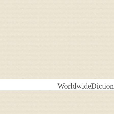
WorldwideDiction