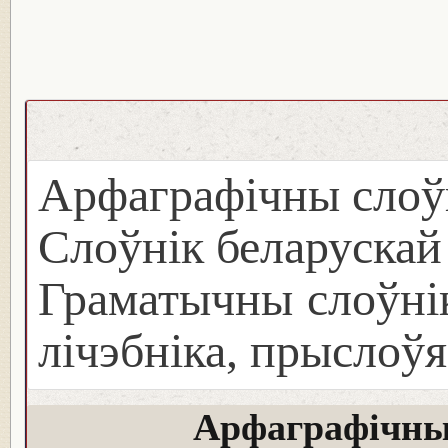
Арфаграфічны слоў
Слоўнік беларуска
Граматычны слоўнік
лічэбніка, прыслоўя
Арфаграфічны