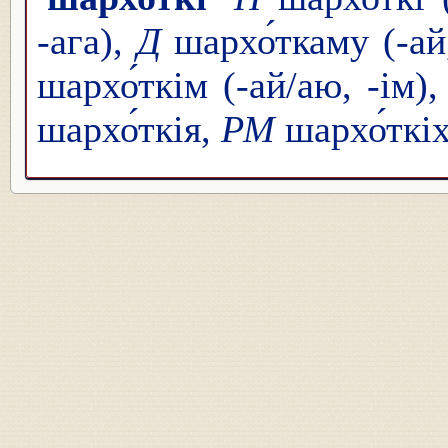
-ага),
Д
шархо́ткаму (-ай
шархо́ткім (-ай/аю, -ім)
шархо́ткія,
РМ
шархо́ткі